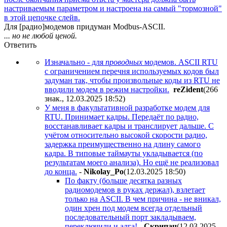
настриваемым параметром и настроена на самый "тормозной"
в этой цепочке слейв.
Для [радио]модемов придуман Modbus-ASCII.
... но не любой ценой.
Ответить
Изначально - для
проводных
модемов. ASCII RTU
с ограничением перечня используемых кодов был
задуман так, чтобы произвольные коды из RTU не
вводили модем в режим настройки.
reZident
(266
знак., 12.03.2025 18:52
)
У меня в факультативной разработке модем для
RTU. Принимает кадры. Передаёт по радио,
восстанавливает кадры и транслирует дальше. С
учётом относительно высокой скорости радио,
задержка преимущественно на длину самого
кадра. В типовые таймауты укладывается (по
результатам моего анализа). Но ещё не реализовал
до конца.
-
Nikolay_Po
(12.03.2025 18:50
)
По факту (больше десятка разных
радиомодемов в руках держал), взлетает
только на ASCII. В чем причина - не вникал,
один хрен под модем всегда отдельный
последовательный порт закладываем,
переключили и алга!
-
Cкpипaч
(12.03.2025