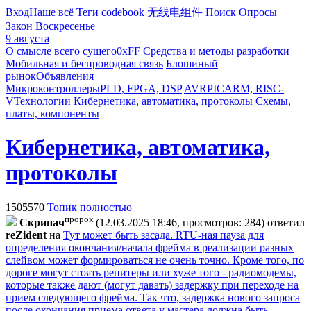
Вход
Наше всё
Теги
codebook
无线电组件
Поиск
Опросы
Закон
Воскресенье
9 августа
О смысле всего сущего
0xFF
Средства и методы разработки
Мобильная и беспроводная связь
Блошиный
рынок
Объявления
Микроконтроллеры
PLD, FPGA, DSP
AVR
PIC
ARM, RISC-
V
Технологии
Кибернетика, автоматика, протоколы
Схемы,
платы, компоненты
Кибернетика, автоматика,
протоколы
1505570
Топик полностью
пророк
Cкpипaч
(12.03.2025 18:46, просмотров: 284)
ответил
reZident
на
Тут может быть засада. RTU-ная пауза для
определения окончания/начала фрейма в реализации разных
слейвом может формироваться не очень точно. Кроме того, по
дороге могут стоять репитеры или хуже того - радиомодемы,
которые также дают (могут давать) задержку при переходе на
прием следующего фрейма. Так что, задержка нового запроса
после окончания приема ответа у мастера должна быть