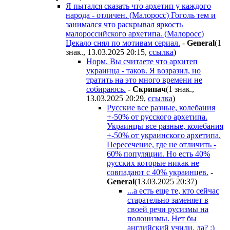
Я пытался сказать что архетип у каждого
народа - отличен. (Малоросс) Гоголь тем и
занимался что раскрывал яркость
малороссийского архетипа. (Малоросс)
Цекало снял по мотивам сериал.
-
General
(1
знак., 13.03.2025 20:15
,
ссылка
)
Норм. Вы считаете что архитеп
украинца - таков. Я возразил, но
тратить на это много времени не
собираюсь.
-
Cкpипaч
(1 знак.,
13.03.2025 20:29
,
ссылка
)
Русские все разные, колебания
+-50% от русского архетипа.
Украинцы все разные, колебания
+-50% от украинского архетипа.
Пересечение, где не отличить -
60% популяции. Но есть 40%
русских которые никак не
совпадают с 40% украинцев.
-
General
(13.03.2025 20:37
)
...а есть еще те, кто сейчас
старательно заменяет в
своей речи русизмы на
полонизмы. Нет бы
английский учили, да? :)