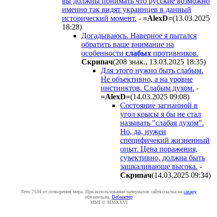
вы должны понимать что русские возможно
именно так видят украинцев в данный
исторический момент.
-
=AlexD=
(13.03.2025
18:28
)
Догадываюсь. Наверное я пытался
обратить ваше внимание на
особенности
слабых
противников.
Cкpипaч
(208 знак., 13.03.2025 18:35
)
Для этого нужно быть слабым.
Не объективно, а на уровне
инстинктов. Слабым духом.
-
=AlexD=
(14.03.2025 09:08
)
Состояние загнанной в
угол крысы я бы не стал
называть "слабая духом".
Но, да, нужен
специфичекий жизненный
опыт. Цена поражения,
суъективно, должна быть
зашкаливающе высока.
-
Cкpипaч
(14.03.2025 09:34
)
Лето 7534 от сотворения мира. При использовании материалов сайта ссылка на
caxapу
обязательна.
Вебмастер
MMI © MMXXVI