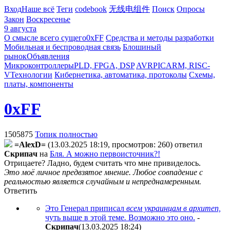
Вход
Наше всё
Теги
codebook
无线电组件
Поиск
Опросы
Закон
Воскресенье
9 августа
О смысле всего сущего
0xFF
Средства и методы разработки
Мобильная и беспроводная связь
Блошиный
рынок
Объявления
Микроконтроллеры
PLD, FPGA, DSP
AVR
PIC
ARM, RISC-
V
Технологии
Кибернетика, автоматика, протоколы
Схемы,
платы, компоненты
0xFF
1505875
Топик полностью
=AlexD=
(13.03.2025 18:19, просмотров: 260)
ответил
Cкpипaч
на
Бля. А можно первоисточник?!
Отрицаете? Ладно, будем считать что мне привиделось.
Это моё личное предвзятое мнение. Любое совпадение с
реальностью является случайным и непреднамеренным.
Ответить
Это Генерал приписал
всем украинцам в архитеп,
чуть выше в этой теме
.
Возможно это оно.
-
Cкpипaч
(13.03.2025 18:24
)