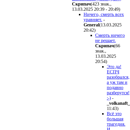
Cкpипaч
(423 знак.,
13.03.2025 20:39 - 20:49
)
Ничего, смерть всех
уравняет.
-
General
(13.03.2025
20:42
)
Смерть ничего
не решает.
Cкpипaч
(66
знак.,
13.03.2025
20:54
)
Это да!
ЕСПЧ
разобрался,
а уж там и
подавно
разберутся!
:-)
-
_volkanaft_
11:43
)
Всё это
большая
трагедия.
И