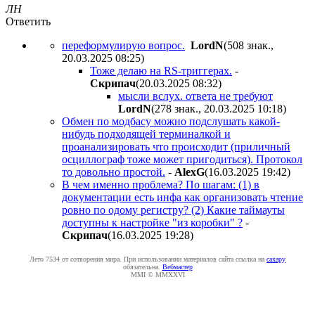
ЛН
Ответить
переформулирую вопрос.
LordN
(508 знак.,
20.03.2025 08:25
)
Тоже делаю на RS-триггерах.
-
Cкpипaч
(20.03.2025 08:32
)
мысли вслух. ответа не требуют
LordN
(278 знак., 20.03.2025 10:18
)
Обмен по модбасу можно подслушать какой-
нибудь подходящей терминалкой и
проанализировать что происходит (приличный
осциллограф тоже может пригодиться). Протокол
то довольно простой.
-
AlexG
(16.03.2025 19:42
)
В чем именно проблема? По шагам: (1) в
документации есть инфа как организовать чтение
ровно по одому регистру? (2) Какие таймауты
доступны к настройке "из коробки" ?
-
Cкpипaч
(16.03.2025 19:28
)
Лето 7534 от сотворения мира. При использовании материалов сайта ссылка на
caxapу
обязательна.
Вебмастер
MMI © MMXXVI