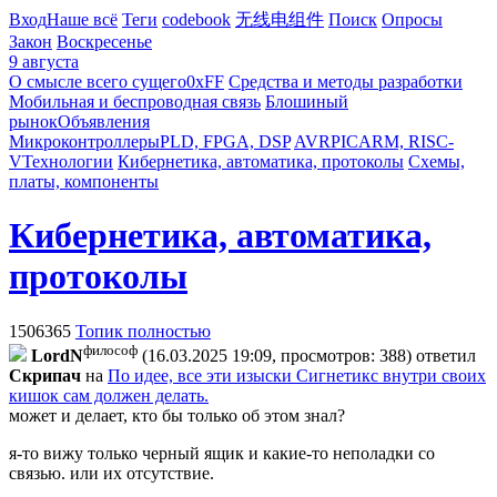
Вход
Наше всё
Теги
codebook
无线电组件
Поиск
Опросы
Закон
Воскресенье
9 августа
О смысле всего сущего
0xFF
Средства и методы разработки
Мобильная и беспроводная связь
Блошиный
рынок
Объявления
Микроконтроллеры
PLD, FPGA, DSP
AVR
PIC
ARM, RISC-
V
Технологии
Кибернетика, автоматика, протоколы
Схемы,
платы, компоненты
Кибернетика, автоматика,
протоколы
1506365
Топик полностью
философ
LordN
(16.03.2025 19:09, просмотров: 388)
ответил
Cкpипaч
на
По идее, все эти изыски Сигнетикс внутри своих
кишок сам должен делать.
может и делает, кто бы только об этом знал?
я-то вижу только черный ящик и какие-то неполадки со
связью. или их отсутствие.