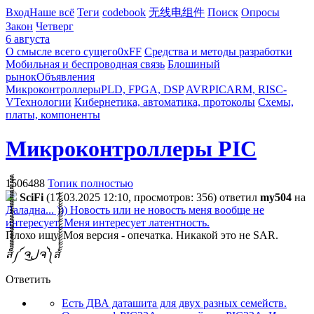
Вход
Наше всё
Теги
codebook
无线电组件
Поиск
Опросы
Закон
Четверг
6 августа
О смысле всего сущего
0xFF
Средства и методы разработки
Мобильная и беспроводная связь
Блошиный
рынок
Объявления
Микроконтроллеры
PLD, FPGA, DSP
AVR
PIC
ARM, RISC-
V
Технологии
Кибернетика, автоматика, протоколы
Схемы,
платы, компоненты
Микроконтроллеры PIC
1506488
Топик полностью
SciFi
(17.03.2025 12:10, просмотров: 356)
ответил
my504
на
Даладна... ))) Новость или не новость меня вообще не
интересует. Меня интересует латентность.
Плохо ищу. Моя версия - опечатка. Никакой это не SAR.
ส็็็็็็็็็็็็็็็็็็็็็็็็็༼ ຈل͜ຈ༽ส้้้้้้้้้้้้้้้้้้้้้้้
Ответить
Есть ДВА даташита для двух разных семейств.