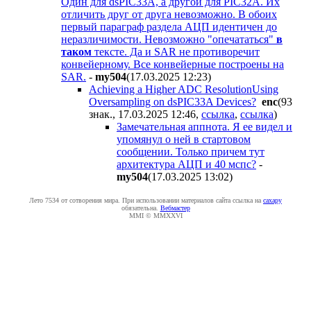
Один для dsPIC33A, а другой для PIC32A. Их
отличить друг от друга невозможно. В обоих
первый параграф раздела АЦП идентичен до
неразличимости. Невозможно "опечататься"
в
таком
тексте. Да и SAR не противоречит
конвейерному. Все конвейерные построены на
SAR.
-
my504
(17.03.2025 12:23
)
Achieving a Higher ADC ResolutionUsing
Oversampling on dsPIC33A Devices?
enc
(93
знак., 17.03.2025 12:46
,
ссылка
,
ссылка
)
Замечательная аппнота. Я ее видел и
упомянул о ней в стартовом
сообщении. Только причем тут
архитектура АЦП и 40 мспс?
-
my504
(17.03.2025 13:02
)
Лето 7534 от сотворения мира. При использовании материалов сайта ссылка на
caxapу
обязательна.
Вебмастер
MMI © MMXXVI