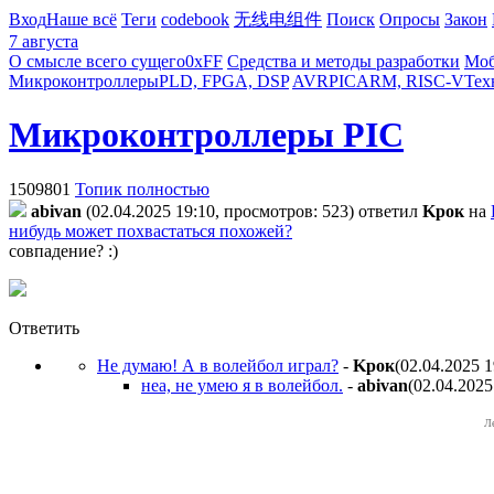
Вход
Наше всё
Теги
codebook
无线电组件
Поиск
Опросы
Закон
7 августа
О смысле всего сущего
0xFF
Средства и методы разработки
Моб
Микроконтроллеры
PLD, FPGA, DSP
AVR
PIC
ARM, RISC-V
Тех
Микроконтроллеры PIC
1509801
Топик полностью
abivan
(02.04.2025 19:10, просмотров: 523)
ответил
Kpoк
на
нибудь может похвастаться похожей?
совпадение? :)
Ответить
Не думаю! А в волейбол играл?
-
Kpoк
(02.04.2025 1
неа, не умею я в волейбол.
-
abivan
(02.04.2025
Л