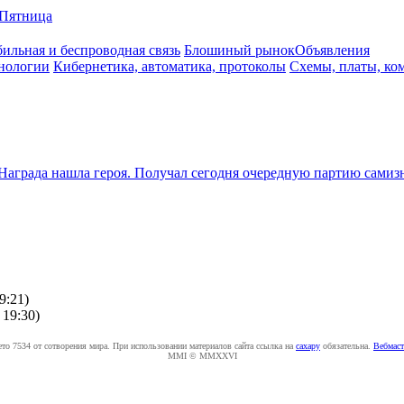
Пятница
ильная и беспроводная связь
Блошиный рынок
Объявления
нологии
Кибернетика, автоматика, протоколы
Схемы, платы, ко
Награда нашла героя. Получал сегодня очередную партию самизна
9:21
)
 19:30
)
ето 7534 от сотворения мира. При использовании материалов сайта ссылка на
caxapу
обязательна.
Вебмаст
MMI © MMXXVI