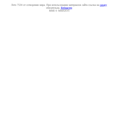
Лето 7534 от сотворения мира. При использовании материалов сайта ссылка на
caxapу
обязательна.
Вебмастер
MMI © MMXXVI