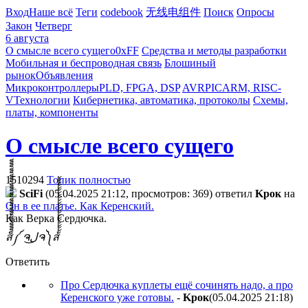
Вход
Наше всё
Теги
codebook
无线电组件
Поиск
Опросы
Закон
Четверг
6 августа
О смысле всего сущего
0xFF
Средства и методы разработки
Мобильная и беспроводная связь
Блошиный
рынок
Объявления
Микроконтроллеры
PLD, FPGA, DSP
AVR
PIC
ARM, RISC-
V
Технологии
Кибернетика, автоматика, протоколы
Схемы,
платы, компоненты
О смысле всего сущего
1510294
Топик полностью
SciFi
(05.04.2025 21:12, просмотров: 369)
ответил
Kpoк
на
Он в ее платье. Как Керенский.
Как Верка Сердючка.
ส็็็็็็็็็็็็็็็็็็็็็็็็็༼ ຈل͜ຈ༽ส้้้้้้้้้้้้้้้้้้้้้้้
Ответить
Про Сердючка куплеты ещё сочинять надо, а про
Керенского уже готовы.
-
Kpoк
(05.04.2025 21:18
)