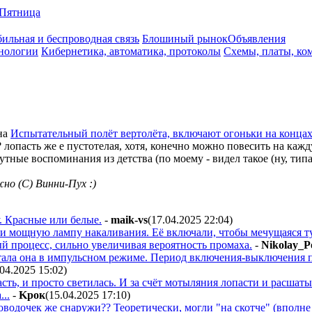
Пятница
ильная и беспроводная связь
Блошиный рынок
Объявления
нологии
Кибернетика, автоматика, протоколы
Схемы, платы, ко
на
Испытательный полёт вертолёта, включают огоньки на концах
? лопасть же е пустотелая, хотя, конечно можно повесить на ка
ные воспоминания из детства (по моему - видел такое (ну, типа 
жно (С) Винни-Пух :)
. Красные или белые.
-
maik-vs
(17.04.2025 22:04
)
али мощную лампу накаливания. Её включали, чтобы мечущаяся ту
й процесс, сильно увеличивая вероятность промаха.
-
Nikolay_P
ботала она в импульсном режиме. Период включения-выключения 
.04.2025 15:02
)
асть, и просто светилась. И за счёт мотыляния лопасти и расшаты
..
-
Kpoк
(15.04.2025 17:10
)
роводочек же снаружи?? Теоретически, могли "на скотче" (вполне