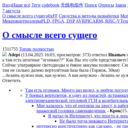
Вход
Наше всё
Теги
codebook
无线电组件
Поиск
Опросы
Закон
7 августа
О смысле всего сущего
0xFF
Средства и методы разработки
Моб
Микроконтроллеры
PLD, FPGA, DSP
AVR
PIC
ARM, RISC-V
Тех
О смысле всего сущего
1511755
Топик полностью
Adept
(13.04.2025 16:03, просмотров: 373)
ответил
Ивaныч
а там есть штатные "огоньки??" Как Вы это себе представляете
Сейчас ультраяркие светодиоды и ёмкие аккумы позволяют. Смут
там не сильно далеко вертолётная база была (Торжок, 30км)
...делать нужно так, как нужно. А как ненужно - делать не ну
Ответить
Там есть огоньки. Много раз видел, в любую погоду
У боевых вертолетов, в одну из лопастей, встраив
электромеханической тепловой ГСН в колебательны
Мне казалось, что её цепляли на хвост, и ра
вражеской головки самонаведения.
-
Kpoк
(15
Я читал (в Интернете), что просто в лоп
Не было тогда никакого Интернета.
интересно конструктивно как сделано, - не п