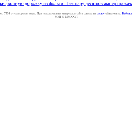
же двойную дорожку из фольги. Там пару десятков ампер прокача
ето 7534 от сотворения мира. При использовании материалов сайта ссылка на
caxapу
обязательна.
Вебмаст
MMI © MMXXVI