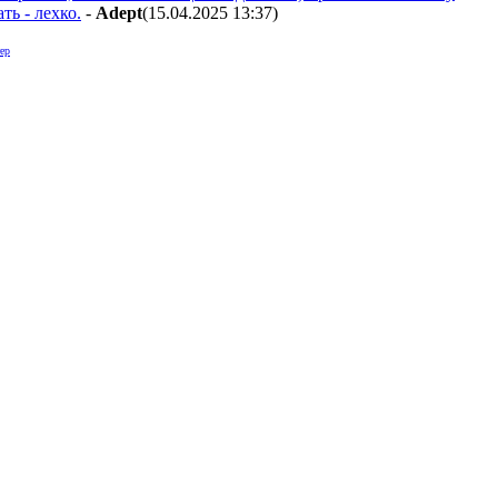
ть - лехко.
-
Adept
(15.04.2025 13:37
)
ер