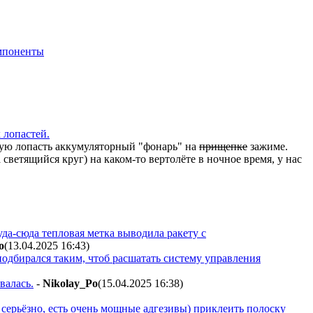
мпоненты
 лопастей.
ждую лопасть аккумуляторный "фонарь" на
прищепке
зажиме.
светящийся круг) на каком-то вертолёте в ночное время, у нас
да-сюда тепловая метка выводила ракету с
o
(13.04.2025 16:43
)
подбирался таким, чтоб расшатать систему управления
валась.
-
Nikolay_Po
(15.04.2025 16:38
)
 серьёзно, есть очень мощные адгезивы) приклеить полоску