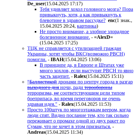
De_user
(15.04.2025 17:17
)
Тебя удивляет хохол головного мозга? Пора
привыкнуть, хотя, а как привыкнуть к
блевотине в здравом рассудке?
enc
(1 знак.,
15.04.2025 20:24
,
картинка
)
Не просто внимание, а злобное злорадное
болезненное внимание.
-
=AlexD=
(15.04.2025 17:25
)
ТЦК не справляется с утилизацией граждан
Украины, хотят чтобы ВКС(возможно РВСН)
помогли.
-
IBAH
(15.04.2025 13:06
)
В принципе да, в Европе и Штатах уже
много хохлов, если выступят РВСН то явно
часть зацепит.
-
Ralex
(15.04.2025 15:11
)
"Баллистикой
дронами по центру города в разгар
выходного дня
ночи, ради
терообороны
терроризма,
не
соответствующим цели типом
боеприпаса, во время переговоров не очень
здравая идея."
-
Ralex
(15.04.2025 11:53
)
Просто 100штук по многоэтажкам веером, когда
люди спят. Видно послание тем, кто так сильно
переживает о промахе одной из двух ракет по
Сумам, что не хочет в этом признаться.
-
Andreas
(15.04.2025 11:34
)