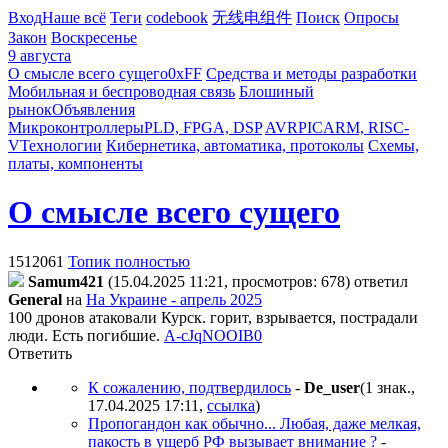
Вход
Наше всё
Теги
codebook
无线电组件
Поиск
Опросы
Закон
Воскресенье
9 августа
О смысле всего сущего
0xFF
Средства и методы разработки
Мобильная и беспроводная связь
Блошиный
рынок
Объявления
Микроконтроллеры
PLD, FPGA, DSP
AVR
PIC
ARM, RISC-
V
Технологии
Кибернетика, автоматика, протоколы
Схемы,
платы, компоненты
О смысле всего сущего
1512061
Топик полностью
Samum421
(15.04.2025 11:21, просмотров: 678)
ответил
General
на
На Украине - апрель 2025
100 дронов атаковали Курск. горит, взрывается, пострадали
люди. Есть погибшие.
A-cJqNOOIB0
Ответить
К сожалению, подтвердилось
-
De_user
(1 знак.,
17.04.2025 17:11
,
ссылка
)
Пропогандон как обычно... Любая, даже мелкая,
пакость в ущерб РФ вызывает внимание ?
-