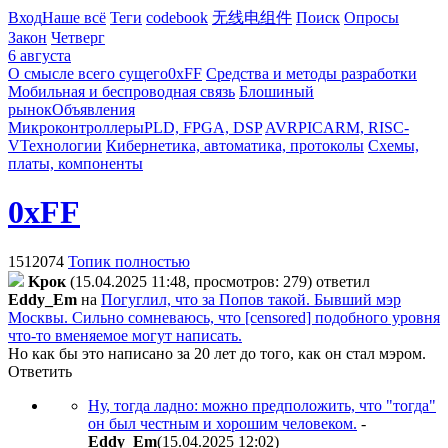
Вход
Наше всё
Теги
codebook
无线电组件
Поиск
Опросы
Закон
Четверг
6 августа
О смысле всего сущего
0xFF
Средства и методы разработки
Мобильная и беспроводная связь
Блошиный
рынок
Объявления
Микроконтроллеры
PLD, FPGA, DSP
AVR
PIC
ARM, RISC-
V
Технологии
Кибернетика, автоматика, протоколы
Схемы,
платы, компоненты
0xFF
1512074
Топик полностью
Kpoк
(15.04.2025 11:48, просмотров: 279)
ответил
Eddy_Em
на
Погуглил, что за Попов такой. Бывший мэр
Москвы. Сильно сомневаюсь, что [censored] подобного уровня
что-то вменяемое могут написать.
Но как бы это написано за 20 лет до того, как он стал мэром.
Ответить
Ну, тогда ладно: можно предположить, что "тогда"
он был честным и хорошим человеком.
-
Eddy_Em
(15.04.2025 12:02
)