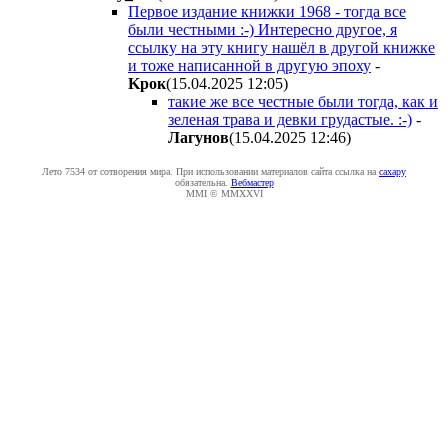
Первое издание книжки 1968 - тогда все
были честными :-) Интересно другое, я
ссылку на эту книгу нашёл в другой книжке
и тоже написанной в другую эпоху
-
Kpoк
(15.04.2025 12:05
)
такие же все честные были тогда, как и
зеленая трава и девки грудастые. :-)
-
Лaгyнoв
(15.04.2025 12:46
)
Лето 7534 от сотворения мира. При использовании материалов сайта ссылка на
caxapу
обязательна.
Вебмастер
MMI © MMXXVI