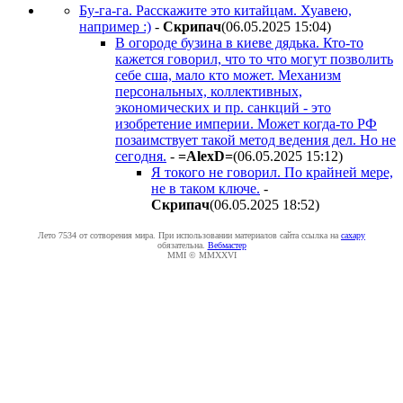
Бу-га-га. Расскажите это китайцам. Хуавею,
например :)
-
Cкpипaч
(06.05.2025 15:04
)
В огороде бузина в киеве дядька. Кто-то
кажется говорил, что то что могут позволить
себе сша, мало кто может. Механизм
персональных, коллективных,
экономических и пр. санкций - это
изобретение империи. Может когда-то РФ
позаимствует такой метод ведения дел. Но не
сегодня.
-
=AlexD=
(06.05.2025 15:12
)
Я токого не говорил. По крайней мере,
не в таком ключе.
-
Cкpипaч
(06.05.2025 18:52
)
Лето 7534 от сотворения мира. При использовании материалов сайта ссылка на
caxapу
обязательна.
Вебмастер
MMI © MMXXVI