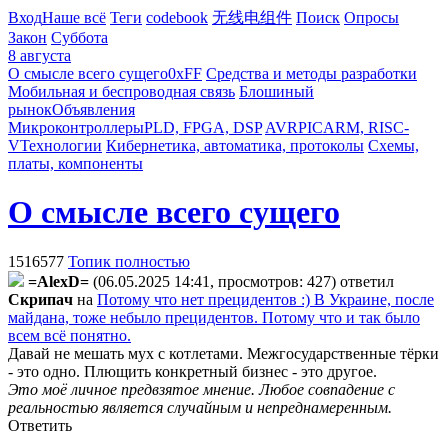
Вход
Наше всё
Теги
codebook
无线电组件
Поиск
Опросы
Закон
Суббота
8 августа
О смысле всего сущего
0xFF
Средства и методы разработки
Мобильная и беспроводная связь
Блошиный
рынок
Объявления
Микроконтроллеры
PLD, FPGA, DSP
AVR
PIC
ARM, RISC-
V
Технологии
Кибернетика, автоматика, протоколы
Схемы,
платы, компоненты
О смысле всего сущего
1516577
Топик полностью
=AlexD=
(06.05.2025 14:41, просмотров: 427)
ответил
Cкpипaч
на
Потому что нет прецидентов :) В Украине, после
майдана, тоже небыло прецидентов. Потому что и так было
всем всё понятно.
Давай не мешать мух с котлетами. Межгосударственные тёрки
- это одно. Плющить конкретный бизнес - это другое.
Это моё личное предвзятое мнение. Любое совпадение с
реальностью является случайным и непреднамеренным.
Ответить