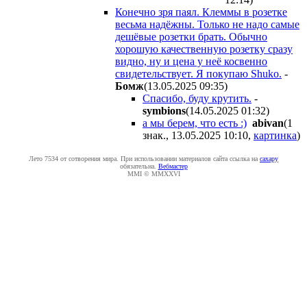
Конечно зря паял. Клеммы в розетке
весьма надёжны. Только не надо самые
дешёвые розетки брать. Обычно
хорошую качественную розетку сразу
видно, ну и цена у неё косвенно
свидетельствует. Я покупаю Shuko.
-
Бoмж
(13.05.2025 09:35
)
Спасибо, буду крутить.
-
symbions
(14.05.2025 01:32
)
а мы берем, что есть :)
abivan
(1
знак., 13.05.2025 10:10
,
картинка
)
Лето 7534 от сотворения мира. При использовании материалов сайта ссылка на
caxapу
обязательна.
Вебмастер
MMI © MMXXVI