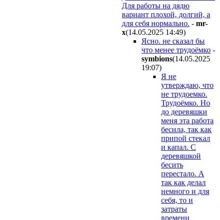
Для работы на дядю
вариант плохой, долгий, а
для себя нормально.
-
mr-
x
(14.05.2025 14:49
)
Ясно. не сказал бы
что менее трудоёмко
-
symbions
(14.05.2025
19:07
)
Я не
утверждаю, что
не трудоемко.
Трудоёмко. Но
до деревяшки
меня эта работа
бесила, так как
припой стекал
и капал. С
деревяшкой
бесить
перестало. А
так как делал
немного и для
себя, то и
затраты
времени