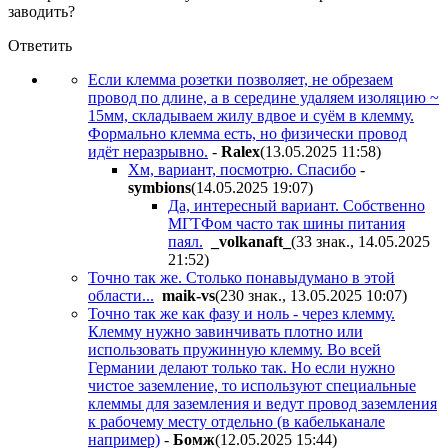
заводить?
Ответить
Если клемма розетки позволяет, не обрезаем
провод по длине, а в середине удаляем изоляцию ~
15мм, складываем жилу вдвое и суём в клемму.
Формально клемма есть, но физически провод
идёт неразрывно.
-
Ralex
(13.05.2025 11:58
)
Хм, вариант, посмотрю. Спасибо
-
symbions
(14.05.2025 19:07
)
Да, интересный вариант. Собственно
МГТФом часто так шины питания
паял.
_volkanaft_
(33 знак., 14.05.2025
21:52
)
Точно так же. Столько понавыдумано в этой
области...
maik-vs
(230 знак., 13.05.2025 10:07
)
Точно так же как фазу и ноль - через клемму.
Клемму нужно завинчивать плотно или
использовать пружинную клемму. Во всей
Германии делают только так. Но если нужно
чистое заземление, то используют специальные
клеммы для заземления и ведут провод заземления
к рабочему месту отдельно (в кабельканале
например)
-
Бoмж
(12.05.2025 15:44
)