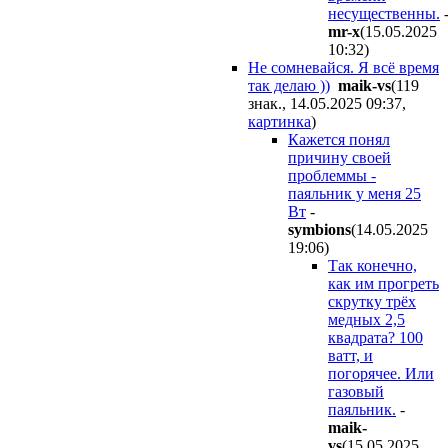
несущественны.
mr-x
(15.05.2025
10:32
)
Не сомневайся. Я всё время
так делаю ))
maik-vs
(119
знак., 14.05.2025 09:37
,
картинка
)
Кажется понял
причину своей
проблеммы -
паяльник у меня 25
Вт
-
symbions
(14.05.2025
19:06
)
Так конечно,
как им прогреть
скрутку трёх
медных 2,5
квадрата? 100
ватт, и
погорячее. Или
газовый
паяльник.
-
maik-
vs
(15.05.2025