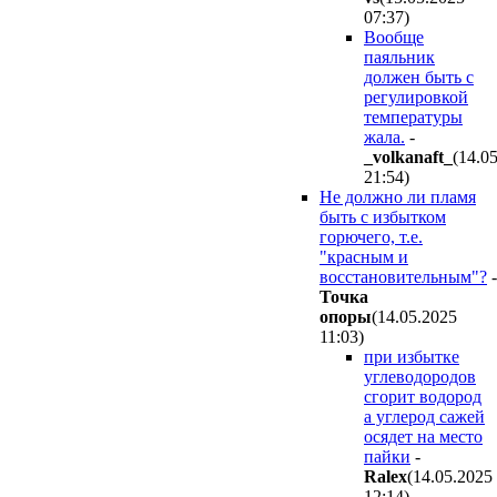
07:37
)
Вообще
паяльник
должен быть с
регулировкой
температуры
жала.
-
_volkanaft_
(14.0
21:54
)
Не должно ли пламя
быть с избытком
горючего, т.е.
"красным и
восстановительным"?
-
Toчкa
oпopы
(14.05.2025
11:03
)
при избытке
углеводородов
сгорит водород
а углерод сажей
осядет на место
пайки
-
Ralex
(14.05.2025
12:14
)