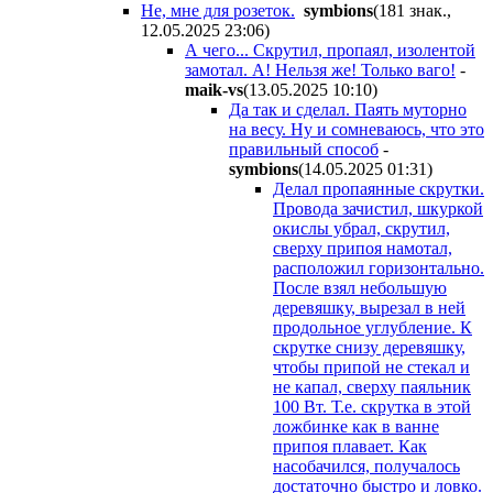
Не, мне для розеток.
symbions
(181 знак.,
12.05.2025 23:06
)
А чего... Скрутил, пропаял, изолентой
замотал. А! Нельзя же! Только ваго!
-
maik-vs
(13.05.2025 10:10
)
Да так и сделал. Паять муторно
на весу. Ну и сомневаюсь, что это
правильный способ
-
symbions
(14.05.2025 01:31
)
Делал пропаянные скрутки.
Провода зачистил, шкуркой
окислы убрал, скрутил,
сверху припоя намотал,
расположил горизонтально.
После взял небольшую
деревяшку, вырезал в ней
продольное углубление. К
скрутке снизу деревяшку,
чтобы припой не стекал и
не капал, сверху паяльник
100 Вт. Т.е. скрутка в этой
ложбинке как в ванне
припоя плавает. Как
насобачился, получалось
достаточно быстро и ловко.