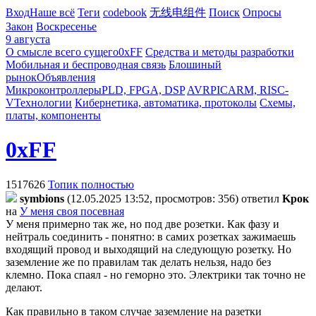
Вход
Наше всё
Теги
codebook
无线电组件
Поиск
Опросы
Закон
Воскресенье
9 августа
О смысле всего сущего
0xFF
Средства и методы разработки
Мобильная и беспроводная связь
Блошиный
рынок
Объявления
Микроконтроллеры
PLD, FPGA, DSP
AVR
PIC
ARM, RISC-
V
Технологии
Кибернетика, автоматика, протоколы
Схемы,
платы, компоненты
0xFF
1517626
Топик полностью
symbions
(12.05.2025 13:52, просмотров: 356)
ответил
Kpoк
на
У меня своя посевная
У меня примерно так же, но под две розетки. Как фазу и
нейтраль соединить - понятно: в самих розетках зажимаешь
входящий провод и выходящий на следующую розетку. Но
заземление же по правилам так делать нельзя, надо без
клемно. Пока спаял - но геморно это. Электрики так точно не
делают.
Как правильно в таком случае заземление на разетки