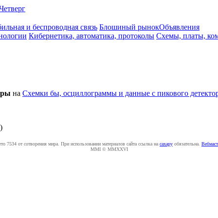
Четверг
ильная и беспроводная связь
Блошиный рынок
Объявления
нологии
Кибернетика, автоматика, протоколы
Схемы, платы, ко
opы
на
Схемки бы, осциллограммы и данные с пикового детектора
)
ето 7534 от сотворения мира. При использовании материалов сайта ссылка на
caxapу
обязательна.
Вебмаст
MMI © MMXXVI