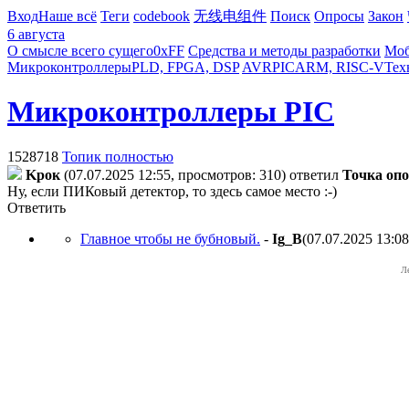
Вход
Наше всё
Теги
codebook
无线电组件
Поиск
Опросы
Закон
6 августа
О смысле всего сущего
0xFF
Средства и методы разработки
Моб
Микроконтроллеры
PLD, FPGA, DSP
AVR
PIC
ARM, RISC-V
Тех
Микроконтроллеры PIC
1528718
Топик полностью
Kpoк
(07.07.2025 12:55, просмотров: 310)
ответил
Toчкa oп
Ну, если ПИКовый детектор, то здесь самое место :-)
Ответить
Главное чтобы не бубновый.
-
Ig_B
(07.07.2025 13:08
Л