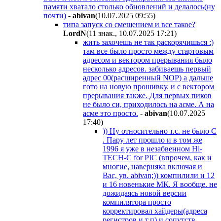
памяти хватало столько обновлений и делалось(ну
почти)
-
abivan
(10.07.2025 09:55
)
типа запуск со смещением и все такое?
LordN
(11 знак., 10.07.2025 17:21
)
жить захочешь не так раскорячишься :)
там все было просто между стартовым
адресом и вектором прерывания было
несколько адресов. забиваешь первый
адрес 00(расширенный NOP) а дальше
гото на новую прошивку. и с вектором
прерывания также. Для первых пиков
не было си, приходилось на асме. А на
асме это просто.
-
abivan
(10.07.2025
17:40
)
)) Ну относительно т.с. не было С
. Пару лет прошло и в том же
1996 я уже в незабвенном Hi-
TECH-C for PIC (впрочем, как и
многие, наверняка включая и
Вас, ув. abivan;)) компилили и 12
и 16 новенькие МК. Я вообще. не
дожидаясь новой версии
компилятора просто
корректировал хайдеры(адреса
регистров и т.п) и сопутств.