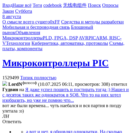
Вход
Наше всё
Теги
codebook
无线电组件
Поиск
Опросы
Закон
Суббота
8 августа
О смысле всего сущего
0xFF
Средства и методы разработки
Мобильная и беспроводная связь
Блошиный
рынок
Объявления
Микроконтроллеры
PLD, FPGA, DSP
AVR
PIC
ARM, RISC-
V
Технологии
Кибернетика, автоматика, протоколы
Схемы,
платы, компоненты
Микроконтроллеры PIC
1529499
Топик полностью
философ
LordN
(10.07.2025 06:11, просмотров: 308)
ответил
Гyдвин
на
Я даже успел пошить и постирать тогда ;) Нашел и
с десяток таких же однократок в SO8. Что то на них хотел
изобразить, но уже не помню что...
вот же были времена... чуть наебался и вся партия в пизду
улетала :о)
ЛН
Ответить
а вот и нет. я обновлял однократки. На сколько