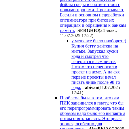
файлы среды в соответствии c
новыми процами. Прокатывало.
Бесили в основном недоработки
оптимизатора при битовых
операциях и обращения к банкам
памяти.
SERGHIO
(24 знак.,
11.07.2025 17:22
)
у меня все было наоборот :)
Купил бетту хайтека на
митьке. Запускал куски
кода и смотрел что
генерится в асм листе.
Потом это переносил в
проект на асме. А на сях
первые проекты начал
писать лишь после 98-го
года.
-
abivan
(11.07.2025
17:41
)
Проблема была в том, что сам
ПИК запаивался в плату, что бы
его перепрограммировать таким
образом надо было его выпаять а
потом опять запаять. Это целая
эпопея, особенно для
многоногих.
-
AlexBi
(10.07.2025