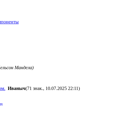
мпоненты
ельсон Мандела)
ом.
Ивaныч
(71 знак., 10.07.2025 22:11
)
ер