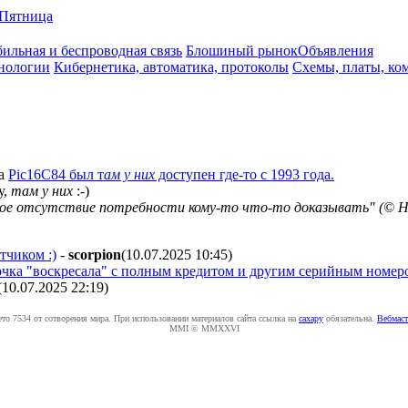
Пятница
ильная и беспроводная связь
Блошиный рынок
Объявления
нологии
Кибернетика, автоматика, протоколы
Схемы, платы, ко
а
Pic16C84 был т
ам у них
доступен где-то с 1993 года.
у,
там у них
:-)
лное отсутствие потребности кому-то что-то доказывать" (© Н
тчиком :)
-
scorpion
(10.07.2025 10:45
)
точка "воскресала" с полным кредитом и другим серийным номер
(10.07.2025 22:19
)
ето 7534 от сотворения мира. При использовании материалов сайта ссылка на
caxapу
обязательна.
Вебмаст
MMI © MMXXVI