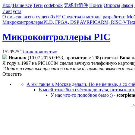
Вход
Наше всё
Теги
codebook
无线电组件
Поиск
Опросы
Закон
7 августа
О смысле всего сущего
0xFF
Средства и методы разработки
Моб
Микроконтроллеры
PLD, FPGA, DSP
AVR
PIC
ARM, RISC-V
Тех
Микроконтроллеры PIC
1529525
Топик полностью
Ивaныч
(10.07.2025 09:53, просмотров: 298)
ответил
Boвa
н
Я году в 1997 на PIC16C84 сделал вечную телефонную карточк
"Одним из главных признаков счастья и гармонии является по
Ответить
А мы такие в Москве делали. Но не вечные, а со счё
В моей тоже был счётчик до нуля, потом кар
У нас что-то подобное было :)
-
scorpion
Л