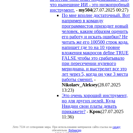
что нынешние ИИ - это низкопробный
инструмент.
-
my504
(27.07.2025 00:27
)
По мне вполне достаточный. Вот
например в команду
программистов приходит новый
человек. каким образом оценить
его работу и искать ошибки? Не
читать же его 100500 строк кода.
напишет где то на 10 уровне
вложения макросов define TRUE
FALSE чтобы это срабатывало
при пересечении нулевого
меридиана. и выстрелит все это
лет через 5, когда он уже 3 места
работы сменит.
-
Nikolaev_Aleksey
(28.07.2025
13:23
)
Это очень хороший инструмент,
но для других целей. Куда
Нвидии свои платы девать
прикажете?
-
Kpoк
(27.07.2025
11:36
)
Лето 7534 от сотворения мира. При использовании материалов сайта ссылка на
caxapу
обязательна.
Вебмастер