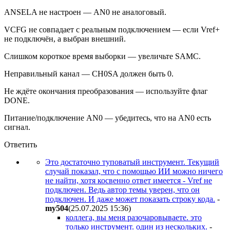
ANSELA не настроен — AN0 не аналоговый.
VCFG не совпадает с реальным подключением — если Vref+
не подключён, а выбран внешний.
Слишком короткое время выборки — увеличьте SAMC.
Неправильный канал — CH0SA должен быть 0.
Не ждёте окончания преобразования — используйте флаг
DONE.
Питание/подключение AN0 — убедитесь, что на AN0 есть
сигнал.
Ответить
Это достаточно туповатый инструмент. Текущий
случай показал, что с помощью ИИ можно ничего
не найти, хотя косвенно ответ имеется - Vref не
подключен. Ведь автор темы уверен, что он
подключен. И даже может показать строку кода.
-
my504
(25.07.2025 15:36
)
коллега, вы меня разочаровываете. это
только инструмент. один из нескольких.
-