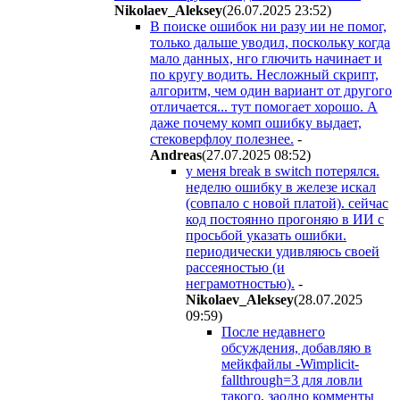
Nikolaev_Aleksey
(26.07.2025 23:52
)
В поиске ошибок ни разу ии не помог,
только дальше уводил, поскольку когда
мало данных, нго глючить начинает и
по кругу водить. Несложный скрипт,
алгоритм, чем один вариант от другого
отличается... тут помогает хорошо. А
даже почему комп ошибку выдает,
стековерфлоу полезнее.
-
Andreas
(27.07.2025 08:52
)
у меня break в switch потерялся.
неделю ошибку в железе искал
(совпало с новой платой). сейчас
код постоянно прогоняю в ИИ с
просьбой указать ошибки.
периодически удивляюсь своей
рассеяностью (и
неграмотностью).
-
Nikolaev_Aleksey
(28.07.2025
09:59
)
После недавнего
обсуждения, добавляю в
мейкфайлы -Wimplicit-
fallthrough=3 для ловли
такого, заодно комменты