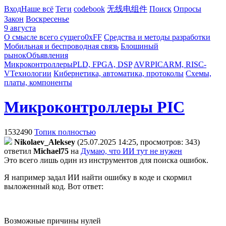
Вход
Наше всё
Теги
codebook
无线电组件
Поиск
Опросы
Закон
Воскресенье
9 августа
О смысле всего сущего
0xFF
Средства и методы разработки
Мобильная и беспроводная связь
Блошиный
рынок
Объявления
Микроконтроллеры
PLD, FPGA, DSP
AVR
PIC
ARM, RISC-
V
Технологии
Кибернетика, автоматика, протоколы
Схемы,
платы, компоненты
Микроконтроллеры PIC
1532490
Топик полностью
Nikolaev_Aleksey
(25.07.2025 14:25, просмотров: 343)
ответил
Michael75
на
Думаю, что ИИ тут не нужен
Это всего лишь один из инструментов для поиска ошибок.
Я например задал ИИ найти ошибку в коде и скормил
выложенный код. Вот ответ:
Возможные причины нулей