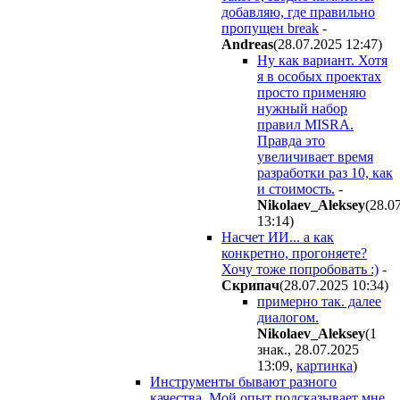
добавляю, где правильно
пропущен break
-
Andreas
(28.07.2025 12:47
)
Ну как вариант. Хотя
я в особых проектах
просто применяю
нужный набор
правил MISRA.
Правда это
увеличивает время
разработки раз 10, как
и стоимость.
-
Nikolaev_Aleksey
(28.0
13:14
)
Насчет ИИ... а как
конкретно, прогоняете?
Хочу тоже попробовать :)
-
Cкpипaч
(28.07.2025 10:34
)
примерно так. далее
диалогом.
Nikolaev_Aleksey
(1
знак., 28.07.2025
13:09
,
картинка
)
Инструменты бывают разного
качества. Мой опыт подсказывает мне,