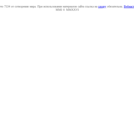
ето 7534 от сотворения мира. При использовании материалов сайта ссылка на
caxapу
обязательна.
Вебмаст
MMI © MMXXVI