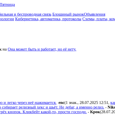
Пятница
ильная и беспроводная связь
Блошиный рынок
Объявления
нологии
Кибернетика, автоматика, протоколы
Схемы, платы, ко
к
на
Она может быть и работает, но её нету.
ю и легко через неё нажимается.
enc
(1 знак., 28.07.2025 12:51
,
ка
 собирает релизный хекс и шьёт. Не дебаг, а именно релиз.
-
Nik
рёх кнопок. Кликбейт какой-то, прости господи.
-
Kpoк
(28.07.2