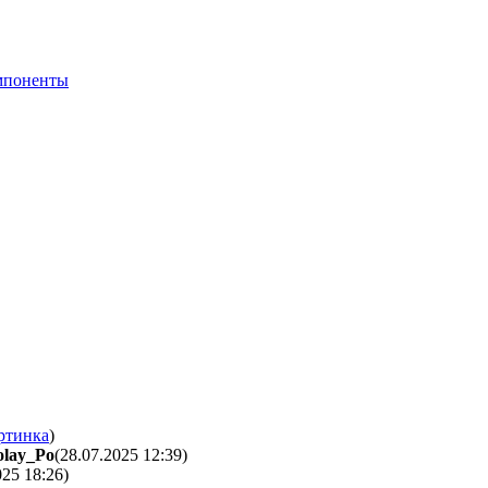
мпоненты
ртинка
)
olay_Po
(28.07.2025 12:39
)
025 18:26
)