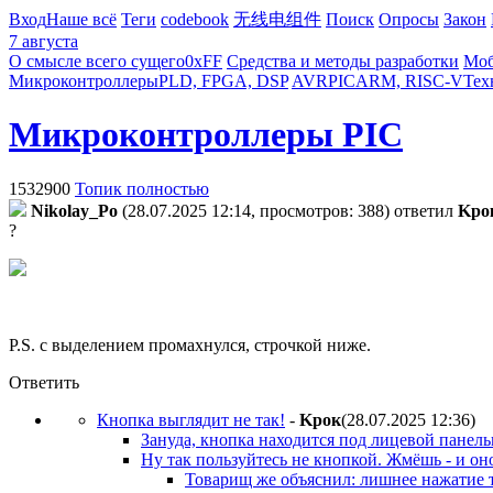
Вход
Наше всё
Теги
codebook
无线电组件
Поиск
Опросы
Закон
7 августа
О смысле всего сущего
0xFF
Средства и методы разработки
Моб
Микроконтроллеры
PLD, FPGA, DSP
AVR
PIC
ARM, RISC-V
Тех
Микроконтроллеры PIC
1532900
Топик полностью
Nikolay_Po
(28.07.2025 12:14, просмотров: 388)
ответил
Kpo
?
P.S. с выделением промахнулся, строчкой ниже.
Ответить
Кнопка выглядит не так!
-
Kpoк
(28.07.2025 12:36
)
Зануда, кнопка находится под лицевой панель
Ну так пользуйтесь не кнопкой. Жмёшь - и оно
Товарищ же объяснил: лишнее нажатие т