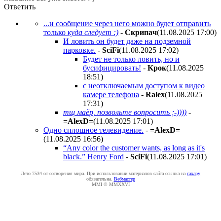
Ответить
...и сообщение через него можно будет отправить
только
куда следует :)
-
Cкpипaч
(11.08.2025 17:00
)
И ловить он будет даже на подземной
парковке.
-
SciFi
(11.08.2025 17:02
)
Будет не только ловить, но и
бусифицировать!
-
Kpoк
(11.08.2025
18:51
)
с неотключаемым доступом к видео
камере телефона
-
Ralex
(11.08.2025
17:31
)
тщ маёр, позвольте вопросить ;-))))
-
=AlexD=
(11.08.2025 17:01
)
Одно сплошное телевидение.
-
=AlexD=
(11.08.2025 16:56
)
“Any color the customer wants, as long as it's
black.” Henry Ford
-
SciFi
(11.08.2025 17:01
)
Лето 7534 от сотворения мира. При использовании материалов сайта ссылка на
caxapу
обязательна.
Вебмастер
MMI © MMXXVI