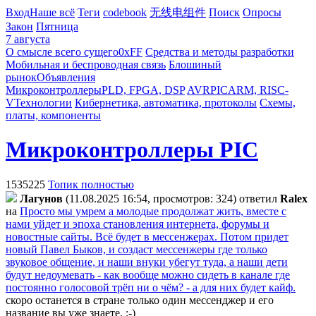
Вход
Наше всё
Теги
codebook
无线电组件
Поиск
Опросы
Закон
Пятница
7 августа
О смысле всего сущего
0xFF
Средства и методы разработки
Мобильная и беспроводная связь
Блошиный
рынок
Объявления
Микроконтроллеры
PLD, FPGA, DSP
AVR
PIC
ARM, RISC-
V
Технологии
Кибернетика, автоматика, протоколы
Схемы,
платы, компоненты
Микроконтроллеры PIC
1535225
Топик полностью
Лaгyнoв
(11.08.2025 16:54, просмотров: 324)
ответил
Ralex
на
Просто мы умрем а молодые продолжат жить, вместе с
нами уйдет и эпоха становления интернета, форумы и
новостные сайты. Всё будет в мессенжерах. Потом придет
новый Павел Быков, и создаст мессенжеры где только
звуковое общение, и наши внуки убегут туда, а наши дети
будут недоумевать - как вообще можно сидеть в канале где
постоянно голосовой трёп ни о чём? - а для них будет кайф.
скоро останется в стране только один мессенджер и его
название вы уже знаете. :-)