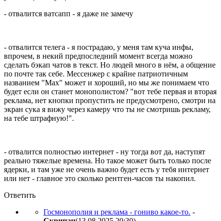
- отвалится ватсапп - я даже не замечу
- отвалится телега - я пострадаю, у меня там куча инфы,
впрочем, в некий предпоследний момент всегда можно
сделать бэкап чатов в текст. Но людей много в нём, а общение
по почте так себе. Мессенжер с крайне патриотичным
названием "Max" может и хороший, но мы же понимаем что
будет если он станет монополистом? "вот тебе первая и вторая
реклама, нет кнопки пропустить не предусмотрено, смотри на
экран сука я вижу через камеру что ты не смотришь рекламу,
на тебе штрафную!".
- отвалится полностью интернет - ну тогда вот да, наступят
реально тяжелые времена. Но такое может быть только после
ядерки, и там уже не очень важно будет есть у тебя интернет
или нет - главное это сколько рентген-часов ты накопил.
Ответить
Госмонополия и реклама - гониво какое-то.
-
Cкpипaч
(13.08.2025 20:30
)