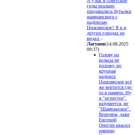
А у вас в советские
годы реально
продавались бутылки
шампанского с
надписью
Цимлянское? Я и в
других городах не
видал.
-
Лaгyнoв
(14.08.2025
09:37
)
Голову на
рельсы не
положу, но
крупная
надпись
Цимлянское всё
же вертится где-
то в памяти. Ну
и "игристое",
разумеется, не
"Шампанское".
Впрочем, даже
Евгений
Онегин квасил
именно