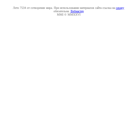
Лето 7534 от сотворения мира. При использовании материалов сайта ссылка на
caxapу
обязательна.
Вебмастер
MMI © MMXXVI