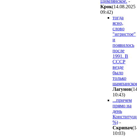
Цимлянское.
-
Kpoк
(14.08.2025
09:42
)
тогда
ясно,
слово
"игристое"
и
появилось
после
1991. В
СССР
везде
было
только
шампанско
Лaгyнoв
(1
10:43
)
...причем
прямо на
день
Конституц
%)
-
Cкpипaч
(1
10:03
)