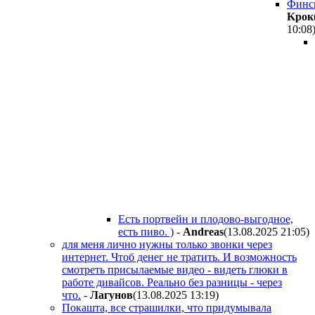
Финс
Kpoк
10:08
Есть портвейн и плодово-выгодное,
есть пиво. )
-
Andreas
(13.08.2025 21:05
)
для меня лично нужны только звонки через
интернет. Чтоб денег не тратить. И возможность
смотреть присылаемые видео - видеть глюки в
работе дивайсов. Реально без разницы - через
что.
-
Лaгyнoв
(13.08.2025 13:19
)
Покашта, все страшилки, что придумывала