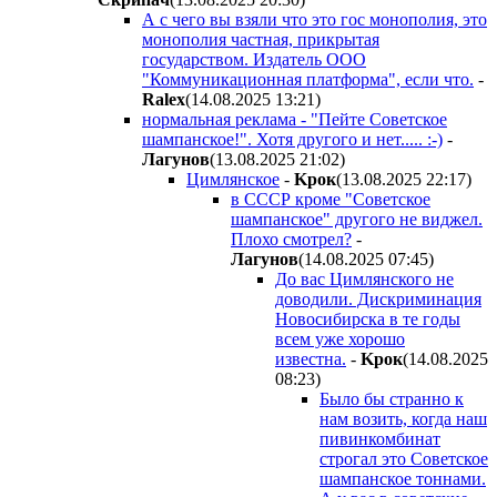
А с чего вы взяли что это гос монополия, это
монополия частная, прикрытая
государством. Издатель ООО
"Коммуникационная платформа", если что.
-
Ralex
(14.08.2025 13:21
)
нормальная реклама - "Пейте Советское
шампанское!". Хотя другого и нет..... :-)
-
Лaгyнoв
(13.08.2025 21:02
)
Цимлянское
-
Kpoк
(13.08.2025 22:17
)
в СССР кроме "Советское
шампанское" другого не виджел.
Плохо смотрел?
-
Лaгyнoв
(14.08.2025 07:45
)
До вас Цимлянского не
доводили. Дискриминация
Новосибирска в те годы
всем уже хорошо
известна.
-
Kpoк
(14.08.2025
08:23
)
Было бы странно к
нам возить, когда наш
пивинкомбинат
строгал это Советское
шампанское тоннами.