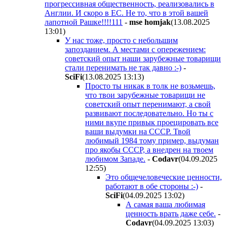
прогрессивная общественность, реализовались в
Англии. И скоро в ЕС. Не то, что в этой вашей
лапотной Рашке!!!!111
-
mse homjak
(13.08.2025
13:01
)
У нас тоже, просто с небольшим
запозданием. А местами с опережением:
советский опыт наши зарубежные товарищи
стали перенимать не так давно :-)
-
SciFi
(13.08.2025 13:13
)
Просто ты никак в толк не возьмешь,
что твои зарубежные товарищи не
советский опыт перенимают, а свой
развивают последовательно. Но ты с
ними вкупе привык проецировать все
ваши выдумки на СССР. Твой
любимый 1984 тому пример, выдуман
про якобы СССР, а внедрен на твоем
любимом Западе.
-
Codavr
(04.09.2025
12:55
)
Это общечеловеческие ценности,
работают в обе стороны :-)
-
SciFi
(04.09.2025 13:02
)
А самая ваша любимая
ценность врать даже себе.
-
Codavr
(04.09.2025 13:03
)