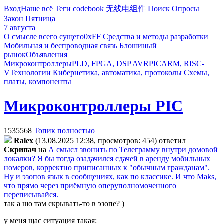
Вход
Наше всё
Теги
codebook
无线电组件
Поиск
Опросы
Закон
Пятница
7 августа
О смысле всего сущего
0xFF
Средства и методы разработки
Мобильная и беспроводная связь
Блошиный
рынок
Объявления
Микроконтроллеры
PLD, FPGA, DSP
AVR
PIC
ARM, RISC-
V
Технологии
Кибернетика, автоматика, протоколы
Схемы,
платы, компоненты
Микроконтроллеры PIC
1535568
Топик полностью
Ralex
(13.08.2025 12:38, просмотров: 454)
ответил
Cкpипaч
на
А смысл звонить по Телеграмму внутри домовой
локалки? Я бы тогда озадачился сдачей в аренду мобильных
номеров, корректно приписанных к "обычным гражданам".
Ну и эзопов язык в сообщениях, как по классике. И что Maks,
что прямо через приёмную оперуполномоченного
переписывайся.
так а шо там скрывать-то в эзопе? )
у меня щас ситуация такая: