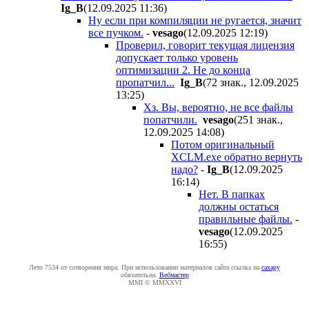
Ig_B
(12.09.2025 11:36
)
Ну если при компиляции не ругается, значит
все пучком.
-
vesago
(12.09.2025 12:19
)
Проверил, говорит текущая лицензия
допускает только уровень
оптимизации 2. Не до конца
пропатчил...
Ig_B
(72 знак., 12.09.2025
13:25
)
Хз. Вы, вероятно, не все файлы
попатчили.
vesago
(251 знак.,
12.09.2025 14:08
)
Потом оригинальный
XCLM.exe обратно вернуть
надо?
-
Ig_B
(12.09.2025
16:14
)
Нет. В папках
должны остаться
правильные файлы.
-
vesago
(12.09.2025
16:55
)
Лето 7534 от сотворения мира. При использовании материалов сайта ссылка на
caxapу
обязательна.
Вебмастер
MMI © MMXXVI