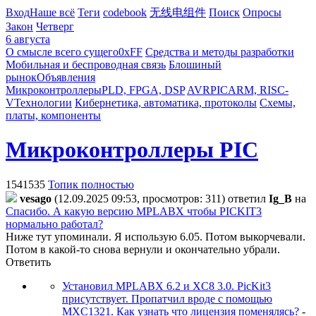
Вход
Наше всё
Теги
codebook
无线电组件
Поиск
Опросы
Закон
Четверг
6 августа
О смысле всего сущего
0xFF
Средства и методы разработки
Мобильная и беспроводная связь
Блошиный
рынок
Объявления
Микроконтроллеры
PLD, FPGA, DSP
AVR
PIC
ARM, RISC-
V
Технологии
Кибернетика, автоматика, протоколы
Схемы,
платы, компоненты
Микроконтроллеры PIC
1541535
Топик полностью
vesago
(12.09.2025 09:53, просмотров: 311)
ответил
Ig_B
на
Спасибо. А какую версию MPLABX чтобы PICKIT3
нормально работал?
Ниже тут упоминали. Я использую 6.05. Потом выкорчевали.
Потом в какой-то снова вернули и окончательно убрали.
Ответить
Установил MPLABX 6.2 и XC8 3.0. PicKit3
присутствует. Пропатчил вроде с помощью
MXC1321. Как узнать что лицензия поменялясь?
-