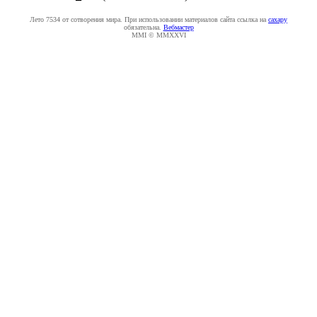
Лето 7534 от сотворения мира. При использовании материалов сайта ссылка на
caxapу
обязательна.
Вебмастер
MMI © MMXXVI