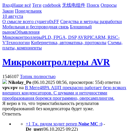
Вход
Наше всё
Теги
codebook
无线电组件
Поиск
Опросы
Закон
Понедельник
10 августа
О смысле всего сущего
0xFF
Средства и методы разработки
Мобильная и беспроводная связь
Блошиный
рынок
Объявления
Микроконтроллеры
PLD, FPGA, DSP
AVR
PIC
ARM, RISC-
V
Технологии
Кибернетика, автоматика, протоколы
Схемы,
платы, компоненты
Микроконтроллеры AVR
1546107
Топик полностью
Nikolay_Po
(06.10.2025 08:56, просмотров: 554)
ответил
vpv.vpv
на
В Меге48РА АЦП прекрасно работает безо всяких
внешних конденсаторов. С шумами и неточностями
преобразования боремся программно, оверсамплингом.
Я верю в то, что термостабильность результатов
преобразований без конденсатора будет хуже.
Ответить
+1 Т.к. рядом ходит репер
Noise MC :)
-
De_user
(06.10.2025 09:22
)