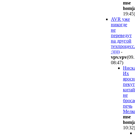
mse
homj
19:45
AVR уже
никогде
не
переведут
на другой
техпроцесс
:)))))
-
vpv.vpv
(09
08:47
)
Ниск
Их
яросн
пекут
китай
не
броса
печь
Мелк
mse
homj
10:32