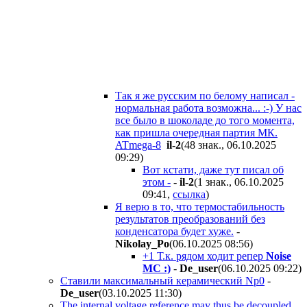
Так я же русским по белому написал -
нормальная работа возможна... :-) У нас
все было в шоколаде до того момента,
как пришла очередная партия МК.
ATmega-8
il-2
(48 знак., 06.10.2025
09:29
)
Вот кстати, даже тут писал об
этом -
-
il-2
(1 знак., 06.10.2025
09:41
,
ссылка
)
Я верю в то, что термостабильность
результатов преобразований без
конденсатора будет хуже.
-
Nikolay_Po
(06.10.2025 08:56
)
+1 Т.к. рядом ходит репер
Noise
MC :)
-
De_user
(06.10.2025 09:22
)
Ставили максимальный керамический Np0
-
De_user
(03.10.2025 11:30
)
The internal voltage reference may thus be decoupled