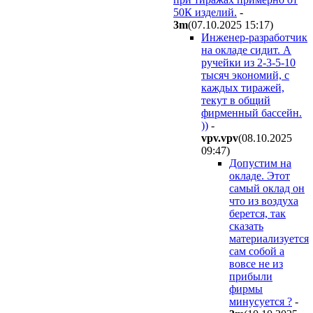
50К изделий.
-
3m
(07.10.2025 15:17
)
Инженер-разработчик
на окладе сидит. А
ручейки из 2-3-5-10
тысяч экономий, с
каждых тиражей,
текут в общий
фирменный бассейн.
))
-
vpv.vpv
(08.10.2025
09:47
)
Допустим на
окладе. Этот
самый оклад он
что из воздуха
берется, так
сказать
материализуется
сам собой а
вовсе не из
прибыли
фирмы
минусуется ?
-