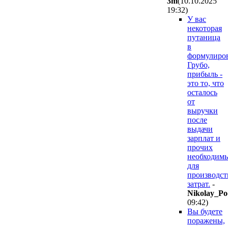
3m
(10.10.2025
19:32
)
У вас
некоторая
путаница
в
формулиров
Грубо,
прибыль -
это то, что
осталось
от
выручки
после
выдачи
зарплат и
прочих
необходим
для
производст
затрат.
-
Nikolay_Po
09:42
)
Вы будете
поражены,