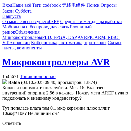
Вход
Наше всё
Теги
codebook
无线电组件
Поиск
Опросы
Закон
Суббота
8 августа
О смысле всего сущего
0xFF
Средства и методы разработки
Мобильная и беспроводная связь
Блошиный
рынок
Объявления
Микроконтроллеры
PLD, FPGA, DSP
AVR
PIC
ARM, RISC-
V
Технологии
Кибернетика, автоматика, протоколы
Схемы,
платы, компоненты
Микроконтроллеры AVR
1545671
Топик полностью
Balda
(03.10.2025 09:40, просмотров: 13874)
Коллеги напомните пожалуйста. Мега16. Включен
внутренний опорник 2.56 в кажись. Ножку меги AREF нужно
подключать к внешнему конденсатору?
Тут попалась плата там 0.1 мкф керамика плюс эллит
10мкф*10в? Не лишний он?
Ответить