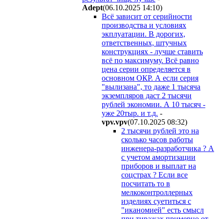
Adept
(06.10.2025 14:10
)
Всё зависит от серийности
производства и условиях
экплуатации. В дорогих,
ответственных, штучных
конструкциях - лучше ставить
всё по максимуму. Всё равно
цена серии определяется в
основном ОКР. А если серия
"вылизана", то даже 1 тысяча
экземпляров даст 2 тысячи
рублей экономии. А 10 тысяч -
уже 20тыр. и т.д.
-
vpv.vpv
(07.10.2025 08:32
)
2 тысячи рублей это на
сколько часов работы
инженера-разработчика ? А
с учетом амортизации
приборов и выплат на
соцстрах ? Если все
посчитать то в
мелкоконтроллерных
изделиях суетиться с
"иканомией" есть смысл
при тиражах примерно от