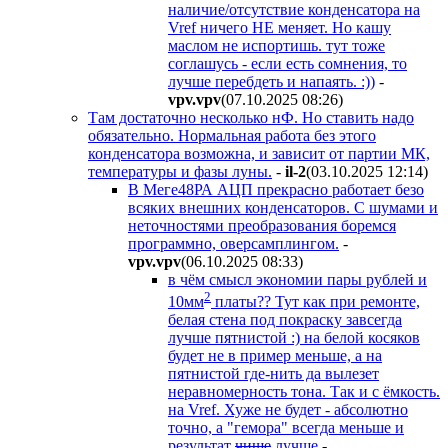
наличие/отсутствие конденсатора на
Vref ничего НЕ меняет. Но кашу
маслом не испортишь. тут тоже
соглашусь - если есть сомнения, то
лучше перебдеть и напаять. :))
-
vpv.vpv
(07.10.2025 08:26
)
Там достаточно несколько нФ. Но ставить надо
обязательно. Нормальная работа без этого
конденсатора возможна, и зависит от партии МК,
температуры и фазы луны.
-
il-2
(03.10.2025 12:14
)
В Меге48РА АЦП прекрасно работает безо
всяких внешних конденсаторов. С шумами и
неточностями преобразования боремся
программно, оверсамплингом.
-
vpv.vpv
(06.10.2025 08:33
)
в чём смысл экономии пары рублей и
2
10мм
платы?? Тут как при ремонте,
белая стена под покраску завсегда
лучше пятнистой :) на белой косяков
будет не в пример меньше, а на
пятнистой где-нить да вылезет
неравномерность тона. Так и с ёмкость.
на Vref. Хуже не будет - абсолютно
точно, а "гемора" всегда меньше и
результат
чище
лучше
-