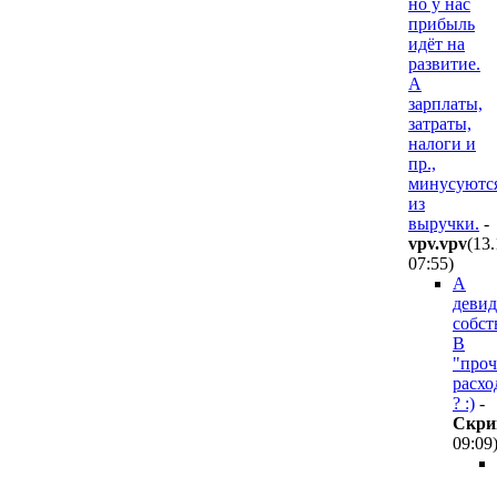
но у нас
прибыль
идёт на
развитие.
А
зарплаты,
затраты,
налоги и
пр.,
минусуютс
из
выручки.
-
vpv.vpv
(13
07:55
)
А
деви
собст
В
"проч
расхо
? :)
-
Cкpи
09:09