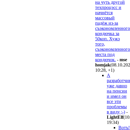
на чуть другой
техпроцэсс и
начнётся
массовый
падёж из-за
съэкономленного
кондючка за
50коп. Хужэ
того,
съэкономленного
места под
кондючок.
-
mse
homjak
(08.10.20
10:28
,
+1
)
А
разработчи
уже давно
на пенсии
и имел он
все эти
проблемы
в виду ;-)
-
LightElf
(10
19:34
)
Вотъ!