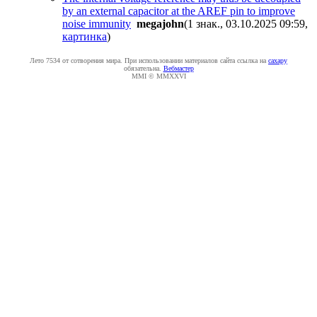
by an external capacitor at the AREF pin to improve
noise immunity
megajohn
(1 знак., 03.10.2025 09:59
,
картинка
)
Лето 7534 от сотворения мира. При использовании материалов сайта ссылка на
caxapу
обязательна.
Вебмастер
MMI © MMXXVI