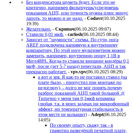
Без конденсатора шуметь будет. Если это не
критично, например фильтруешь/усредняешь
показания АЦП, или точность нужна плюс минус
лапоть, то можно и не надо.
-
Codavr
(10.10.2025
19:39
)
Желательно.
-
Cкpипaч
(06.10.2025 09:07
)
Ставили 0,01 мкф.
-
carlosh
(06.10.2025 08:44
)
Зависит от "шумности" схемы. По сути, нога
AREF подключена напрямую к внутреннему
компаратору. По этой ноге мультиметром можно
замерить, например, внутренюю опору 1,1В в
Меге48РА. Когда-то ставили внешние кондёры 0,1
мкФ, после (лет 5-7 назад) перестали, АЦП и так
прекрасно работает.
-
vpv.vpv
(06.10.2025 08:29
)
а вот и зря. Я как-то не поставил ставил (на
плате было, - пропустил при монтаже по
недогляду), - долго не мог понять почему
разброс показаний АЦП такой большой :((
Типично у меня там 0,1мкф керамика
(любая, т.к. в моих задачах ни микрофонный
эффект, ни температурная стабильность в
этом месте не колышит)
-
Adept
(06.10.2025
14:05
)
По своему опыту, скажу так - в
грамотно разведёной печатной плате,