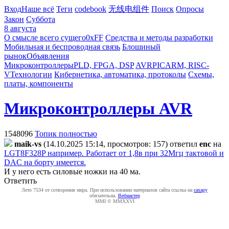
Вход
Наше всё
Теги
codebook
无线电组件
Поиск
Опросы
Закон
Суббота
8 августа
О смысле всего сущего
0xFF
Средства и методы разработки
Мобильная и беспроводная связь
Блошиный
рынок
Объявления
Микроконтроллеры
PLD, FPGA, DSP
AVR
PIC
ARM, RISC-
V
Технологии
Кибернетика, автоматика, протоколы
Схемы,
платы, компоненты
Микроконтроллеры AVR
1548096
Топик полностью
maik-vs
(14.10.2025 15:14, просмотров: 157)
ответил
enc
на
LGT8F328P например. Работает от 1,8в при 32Мгц тактовой и
DAC на борту имеется.
И у него есть силовые ножки на 40 ма.
Ответить
Лето 7534 от сотворения мира. При использовании материалов сайта ссылка на
caxapу
обязательна.
Вебмастер
MMI © MMXXVI