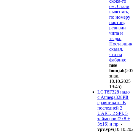
скока-то
ом. Стали
выяснять,
по номеру
партии,
ревизии
чипа и
тыды.
Поставщик
сказал,
что на
фабрике
mse
homjak
(20
знак.,
10.10.2025
19:45
)
LGT8F328 надо
с Atmega328P
B
сравнивать. В
последней 2
UART, 2 SPI, 5
таймеров (2х8 +
3х16) и пр.
-
vpv.vpv
(10.10.20