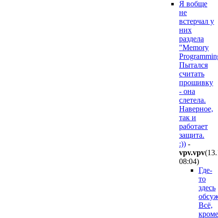
Я вобще
не
встерчал у
них
раздела
"Memory
Programmin
Пытался
считать
прошивку
- она
слетела.
Наверное,
так и
работает
защита.
:))
-
vpv.vpv
(13
08:04
)
Где-
то
здесь
обсуж
Всё,
кром