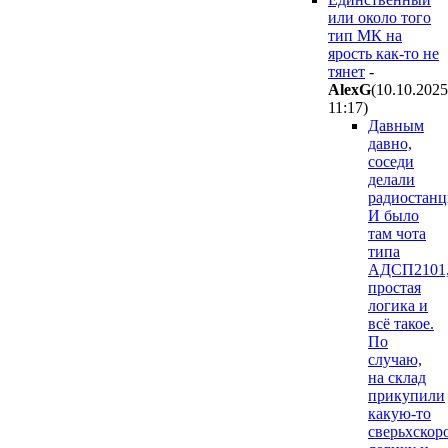
или около того
тип МК на
ярость как-то не
тянет
-
AlexG
(10.10.2025
11:17
)
Давным
давно,
соседи
делали
радиостан
И было
там чота
типа
АДСП2101
простая
логика и
всё такое.
По
случаю,
на склад
прикупили
какую-то
сверьхскор