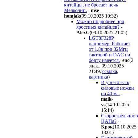
китайцы, не бросает печь
Мелкочип.
-
mse
homjak
(09.10.2025 10:32
)
Можно подробнее про
яростных китайцев?
-
AlexG
(09.10.2025 21:05
)
LGT8F328P
например. Работает
от 1,8в при 32Мгц
тактовой и DAC на
борту имеется.
enc
(2
знак., 09.10.2025
21:49
,
ссылка
,
картинка
)
И у него есть
силовые ножки
на 40 ма.
-
maik-
vs
(14.10.2025
15:14
)
Скорострельност
ЦАПа?
-
Kpoк
(10.10.2025
13:01
)
Единственный