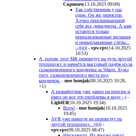
Cкpипaч
(13.10.2025 09:09
)
Так собственник у нас
один. Он же директор.
Алчно присваивающий
себе все дивиденты. А нам
остаются только
нереализованные желания
и невыплаканные слёзы...
:-))))))
-
vpv.vpv
(14.10.2025
10:53
)
А, потом, этот МК переведут на чуть другой
техпроцэсс и начнётся массовый падёж из-за
съэкономленного кондючка за 50коп. Хужэ
того, съэкономленного места под
кондючок.
-
mse homjak
(08.10.2025 10:28
,
+1
)
А разработчик уже давно на пенсии и
имел он все эти проблемы в виду ;-)
-
LightElf
(10.10.2025 19:34
)
Вотъ!
-
mse homjak
(10.10.2025
19:45
)
AVR уже никогде не переведут на
другой техпроцесс. :)))))
-
vpv.vpv
(09.10.2025 08:47
)
Нискажити. Их яросно пекут