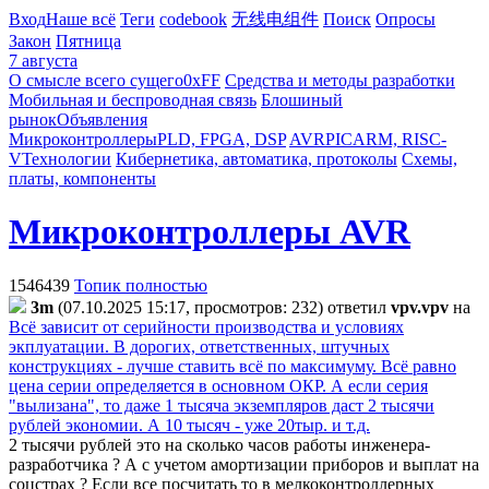
Вход
Наше всё
Теги
codebook
无线电组件
Поиск
Опросы
Закон
Пятница
7 августа
О смысле всего сущего
0xFF
Средства и методы разработки
Мобильная и беспроводная связь
Блошиный
рынок
Объявления
Микроконтроллеры
PLD, FPGA, DSP
AVR
PIC
ARM, RISC-
V
Технологии
Кибернетика, автоматика, протоколы
Схемы,
платы, компоненты
Микроконтроллеры AVR
1546439
Топик полностью
3m
(07.10.2025 15:17, просмотров: 232)
ответил
vpv.vpv
на
Всё зависит от серийности производства и условиях
экплуатации. В дорогих, ответственных, штучных
конструкциях - лучше ставить всё по максимуму. Всё равно
цена серии определяется в основном ОКР. А если серия
"вылизана", то даже 1 тысяча экземпляров даст 2 тысячи
рублей экономии. А 10 тысяч - уже 20тыр. и т.д.
2 тысячи рублей это на сколько часов работы инженера-
разработчика ? А с учетом амортизации приборов и выплат на
соцстрах ? Если все посчитать то в мелкоконтроллерных