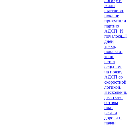
логику и
жили
щястливо,
пока не
прикупили
партию
АДСП. И
почалося...
дней
траха,
пока кто-
то не
встал
осцылом
на ножку
АДСП со
скоростной
логикой.
Нескольки
десяткам-
сотням
плат
резали
дороги и
паяли