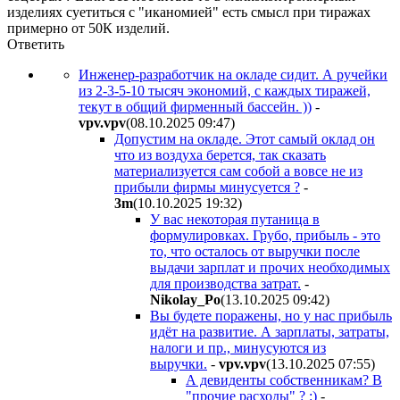
изделиях суетиться с "иканомией" есть смысл при тиражах
примерно от 50К изделий.
Ответить
Инженер-разработчик на окладе сидит. А ручейки
из 2-3-5-10 тысяч экономий, с каждых тиражей,
текут в общий фирменный бассейн. ))
-
vpv.vpv
(08.10.2025 09:47
)
Допустим на окладе. Этот самый оклад он
что из воздуха берется, так сказать
материализуется сам собой а вовсе не из
прибыли фирмы минусуется ?
-
3m
(10.10.2025 19:32
)
У вас некоторая путаница в
формулировках. Грубо, прибыль - это
то, что осталось от выручки после
выдачи зарплат и прочих необходимых
для производства затрат.
-
Nikolay_Po
(13.10.2025 09:42
)
Вы будете поражены, но у нас прибыль
идёт на развитие. А зарплаты, затраты,
налоги и пр., минусуются из
выручки.
-
vpv.vpv
(13.10.2025 07:55
)
А девиденты собственникам? В
"прочие расходы" ? :)
-