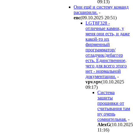
09:13
)
Они ещё и систему команд
расширили.
-
enc
(09.10.2025 20:51
)
LGT8F328 -
отличные камни, у
меня они есть, и даже
какой-то их
фирменный
программатор/
отладчик/дебаггер
есть. Единственное,
чего для всего этого
нет - нормальной
документации.
-
vpv.vpv
(10.10.2025
09:17
)
Система
защиты
прошивки от
считывания там
ну очень
сомнительная.
-
AlexG
(10.10.2025
11:16
)