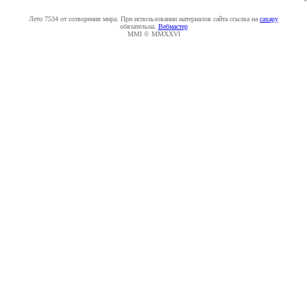
Лето 7534 от сотворения мира. При использовании материалов сайта ссылка на
caxapу
обязательна.
Вебмастер
MMI © MMXXVI