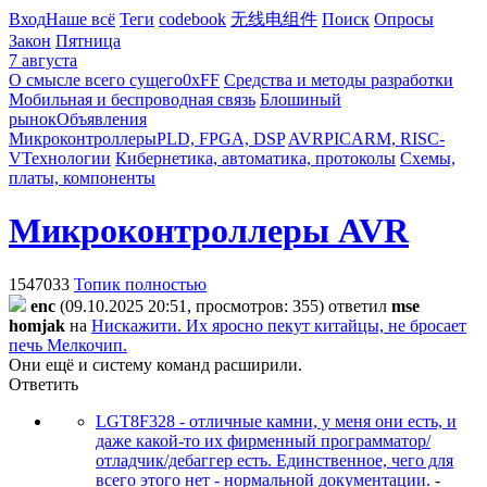
Вход
Наше всё
Теги
codebook
无线电组件
Поиск
Опросы
Закон
Пятница
7 августа
О смысле всего сущего
0xFF
Средства и методы разработки
Мобильная и беспроводная связь
Блошиный
рынок
Объявления
Микроконтроллеры
PLD, FPGA, DSP
AVR
PIC
ARM, RISC-
V
Технологии
Кибернетика, автоматика, протоколы
Схемы,
платы, компоненты
Микроконтроллеры AVR
1547033
Топик полностью
enc
(09.10.2025 20:51, просмотров: 355)
ответил
mse
homjak
на
Нискажити. Их яросно пекут китайцы, не бросает
печь Мелкочип.
Они ещё и систему команд расширили.
Ответить
LGT8F328 - отличные камни, у меня они есть, и
даже какой-то их фирменный программатор/
отладчик/дебаггер есть. Единственное, чего для
всего этого нет - нормальной документации.
-