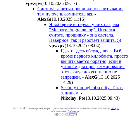
vpv.vpv
(10.10.2025 09:17
)
Система защиты прошивки от считывания
там ну очень сомнительная.
-
AlexG
(10.10.2025 11:16
)
Я вобще не встерчал у них раздела
"Memory Programming". Пытался
считать прошивку - она слетела.
Наверное, так и работает защита. :))
-
vpv.vpv
(13.10.2025 08:04
)
Где-то здесь обсуждалось. Всё,
кроме первого килобайта, просто
вычитывается обратно, если в
утилите для программирования
этот фокус искусственно не
запрещен.
-
AlexG
(13.10.2025
14:29
)
Security through obscurity. Так и
запишем.
-
Nikolay_Po
(13.10.2025 09:43
)
Лето 7534 от сотворения мира. При использовании материалов сайта ссылка на
caxapу
обязательна.
Вебмастер
MMI © MMXXVI