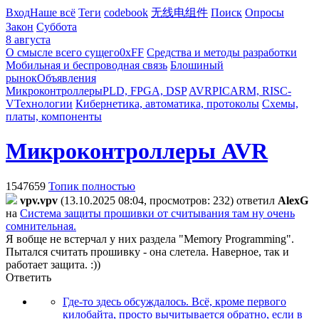
Вход
Наше всё
Теги
codebook
无线电组件
Поиск
Опросы
Закон
Суббота
8 августа
О смысле всего сущего
0xFF
Средства и методы разработки
Мобильная и беспроводная связь
Блошиный
рынок
Объявления
Микроконтроллеры
PLD, FPGA, DSP
AVR
PIC
ARM, RISC-
V
Технологии
Кибернетика, автоматика, протоколы
Схемы,
платы, компоненты
Микроконтроллеры AVR
1547659
Топик полностью
vpv.vpv
(13.10.2025 08:04, просмотров: 232)
ответил
AlexG
на
Система защиты прошивки от считывания там ну очень
сомнительная.
Я вобще не встерчал у них раздела "Memory Programming".
Пытался считать прошивку - она слетела. Наверное, так и
работает защита. :))
Ответить
Где-то здесь обсуждалось. Всё, кроме первого
килобайта, просто вычитывается обратно, если в