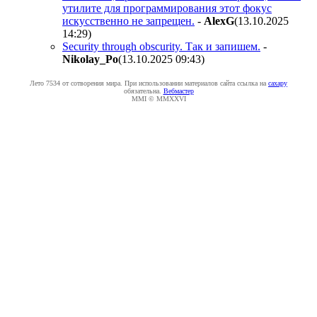
утилите для программирования этот фокус
искусственно не запрещен.
-
AlexG
(13.10.2025
14:29
)
Security through obscurity. Так и запишем.
-
Nikolay_Po
(13.10.2025 09:43
)
Лето 7534 от сотворения мира. При использовании материалов сайта ссылка на
caxapу
обязательна.
Вебмастер
MMI © MMXXVI