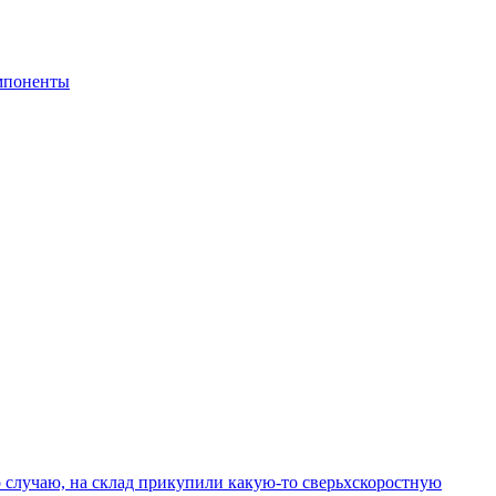
мпоненты
о случаю, на склад прикупили какую-то сверьхскоростную