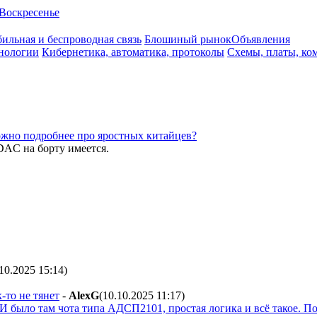
Воскресенье
ильная и беспроводная связь
Блошиный рынок
Объявления
нологии
Кибернетика, автоматика, протоколы
Схемы, платы, ко
жно подробнее про яростных китайцев?
DAC на борту имеется.
.10.2025 15:14
)
-то не тянет
-
AlexG
(10.10.2025 11:17
)
И было там чота типа АДСП2101, простая логика и всё такое. П