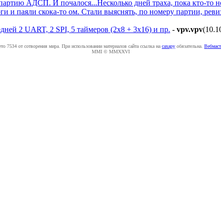
партию АДСП. И почалося...Несколько дней траха, пока кто-то 
ги и паяли скока-то ом. Стали выяснять, по номеру партии, реви
дней 2 UART, 2 SPI, 5 таймеров (2х8 + 3х16) и пр.
-
vpv.vpv
(10.1
ето 7534 от сотворения мира. При использовании материалов сайта ссылка на
caxapу
обязательна.
Вебмаст
MMI © MMXXVI