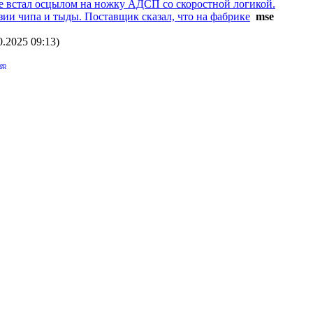
не встал осцылом на ножку АДСП со скоростной логикой.
зии чипа и тыды. Поставщик сказал, что на фабрике
mse
0.2025 09:13
)
ер