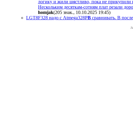
логику и жили щястливо, пока не прикупили 
Нескольким десяткам-сотням плат резали доро
homjak
(205 знак., 10.10.2025 19:45
)
LGT8F328 надо с Atmega328P
B
сравнивать. В после
Л