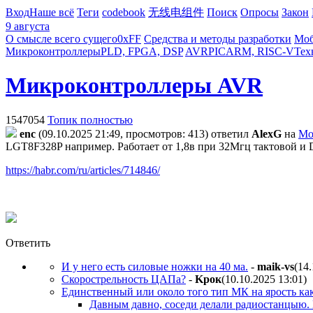
Вход
Наше всё
Теги
codebook
无线电组件
Поиск
Опросы
Закон
9 августа
О смысле всего сущего
0xFF
Средства и методы разработки
Моб
Микроконтроллеры
PLD, FPGA, DSP
AVR
PIC
ARM, RISC-V
Тех
Микроконтроллеры AVR
1547054
Топик полностью
enc
(09.10.2025 21:49, просмотров: 413)
ответил
AlexG
на
Мо
LGT8F328P например. Работает от 1,8в при 32Мгц тактовой и 
https://habr.com/ru/articles/714846/
Ответить
И у него есть силовые ножки на 40 ма.
-
maik-vs
(14
Скорострельность ЦАПа?
-
Kpoк
(10.10.2025 13:01
)
Единственный или около того тип МК на ярость как
Давным давно, соседи делали радиостанцыю. 