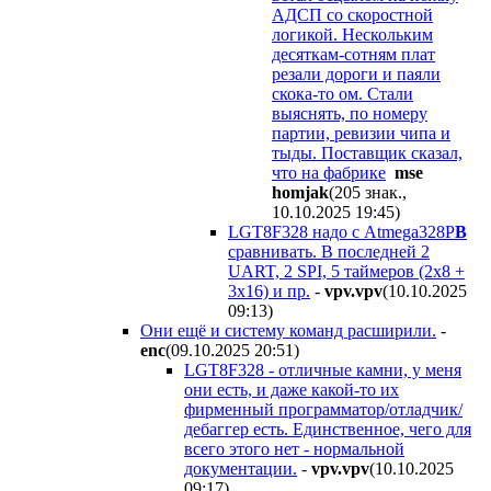
АДСП со скоростной
логикой. Нескольким
десяткам-сотням плат
резали дороги и паяли
скока-то ом. Стали
выяснять, по номеру
партии, ревизии чипа и
тыды. Поставщик сказал,
что на фабрике
mse
homjak
(205 знак.,
10.10.2025 19:45
)
LGT8F328 надо с Atmega328P
B
сравнивать. В последней 2
UART, 2 SPI, 5 таймеров (2х8 +
3х16) и пр.
-
vpv.vpv
(10.10.2025
09:13
)
Они ещё и систему команд расширили.
-
enc
(09.10.2025 20:51
)
LGT8F328 - отличные камни, у меня
они есть, и даже какой-то их
фирменный программатор/отладчик/
дебаггер есть. Единственное, чего для
всего этого нет - нормальной
документации.
-
vpv.vpv
(10.10.2025
09:17
)