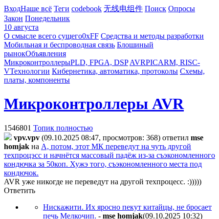
Вход
Наше всё
Теги
codebook
无线电组件
Поиск
Опросы
Закон
Понедельник
10 августа
О смысле всего сущего
0xFF
Средства и методы разработки
Мобильная и беспроводная связь
Блошиный
рынок
Объявления
Микроконтроллеры
PLD, FPGA, DSP
AVR
PIC
ARM, RISC-
V
Технологии
Кибернетика, автоматика, протоколы
Схемы,
платы, компоненты
Микроконтроллеры AVR
1546801
Топик полностью
vpv.vpv
(09.10.2025 08:47, просмотров: 368)
ответил
mse
homjak
на
А, потом, этот МК переведут на чуть другой
техпроцэсс и начнётся массовый падёж из-за съэкономленного
кондючка за 50коп. Хужэ того, съэкономленного места под
кондючок.
AVR уже никогде не переведут на другой техпроцесс. :)))))
Ответить
Нискажити. Их яросно пекут китайцы, не бросает
печь Мелкочип.
-
mse homjak
(09.10.2025 10:32
)