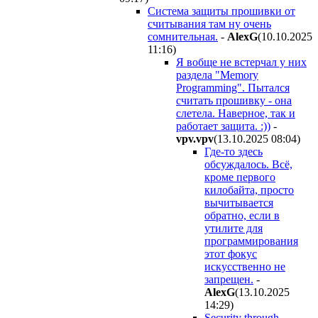
Система защиты прошивки от
считывания там ну очень
сомнительная.
-
AlexG
(10.10.2025
11:16
)
Я вобще не встерчал у них
раздела "Memory
Programming". Пытался
считать прошивку - она
слетела. Наверное, так и
работает защита. :))
-
vpv.vpv
(13.10.2025 08:04
)
Где-то здесь
обсуждалось. Всё,
кроме первого
килобайта, просто
вычитывается
обратно, если в
утилите для
программирования
этот фокус
искусственно не
запрещен.
-
AlexG
(13.10.2025
14:29
)
Security through