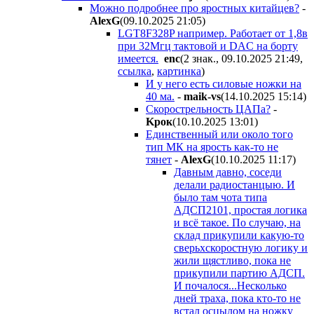
Можно подробнее про яростных китайцев?
-
AlexG
(09.10.2025 21:05
)
LGT8F328P например. Работает от 1,8в
при 32Мгц тактовой и DAC на борту
имеется.
enc
(2 знак., 09.10.2025 21:49
,
ссылка
,
картинка
)
И у него есть силовые ножки на
40 ма.
-
maik-vs
(14.10.2025 15:14
)
Скорострельность ЦАПа?
-
Kpoк
(10.10.2025 13:01
)
Единственный или около того
тип МК на ярость как-то не
тянет
-
AlexG
(10.10.2025 11:17
)
Давным давно, соседи
делали радиостанцыю. И
было там чота типа
АДСП2101, простая логика
и всё такое. По случаю, на
склад прикупили какую-то
сверьхскоростную логику и
жили щястливо, пока не
прикупили партию АДСП.
И почалося...Несколько
дней траха, пока кто-то не
встал осцылом на ножку