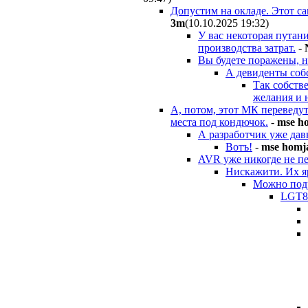
Допустим на окладе. Этот са
3m
(10.10.2025 19:32
)
У вас некоторая путан
производства затрат.
-
Вы будете поражены, но
А девиденты собс
Так собств
желания и н
А, потом, этот МК переведут
места под кондючок.
-
mse h
А разработчик уже давн
Вотъ!
-
mse homj
AVR уже никогде не пер
Нискажити. Их я
Можно подр
LGT8F