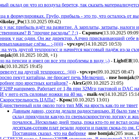
мый оклад он что из воздуха берется, так сказать материализует
ица в формулировках. Грубо, прибыль - это то, что осталось от 
Nikolay_Po
(13.10.2025 09:42
)
 у нас прибыль идёт на развитие. А зарплаты, затраты, налоги 
твенникам? В "прочие расходы" ? :)
-
Cкpипaч
(13.10.2025 09:09
енник у нас один. Он же директор. Алчно присваивающий себе в
евыплаканные слёзы... :-))))))
-
vpv.vpv
(14.10.2025 10:53
)
 на чуть другой техпроцэсс и начнётся массовый падёж из-за съ
omjak
(08.10.2025 10:28
,
+1
)
о на пенсии и имел он все эти проблемы в виду ;-)
-
LightElf
(10
ak
(10.10.2025 19:45
)
еведут на другой техпроцесс. :)))))
-
vpv.vpv
(09.10.2025 08:47
)
росно пекут китайцы, не бросает печь Мелкочип.
-
mse homjak
(0
обнее про яростных китайцев?
-
AlexG
(09.10.2025 21:05
)
328P например. Работает от 1,8в при 32Мгц тактовой и DAC на
И у него есть силовые ножки на 40 ма.
-
maik-vs
(14.10.2025 15:1
Скорострельность ЦАПа?
-
Kpoк
(10.10.2025 13:01
)
Единственный или около того тип МК на ярость как-то не тянет
Давным давно, соседи делали радиостанцыю. И было там ч
склад прикупили какую-то сверьхскоростную логику и ж
почалося...Несколько дней траха, пока кто-то не встал о
десяткам-сотням плат резали дороги и паяли скока-то ом. 
Поставщик сказал, что на фабрике
mse homjak
(205 знак., 
LGT8F328 надо с Atmega328P
B
сравнивать. В последней 2 UART, 