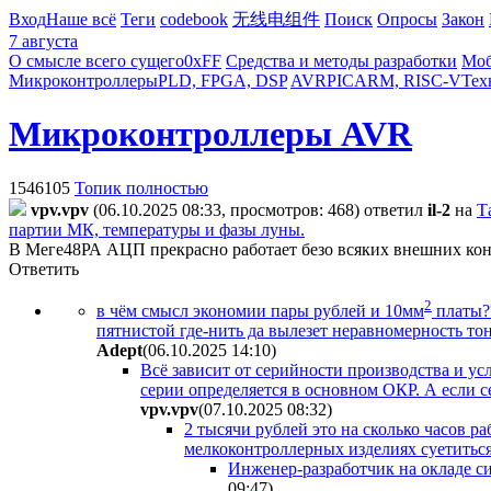
Вход
Наше всё
Теги
codebook
无线电组件
Поиск
Опросы
Закон
7 августа
О смысле всего сущего
0xFF
Средства и методы разработки
Моб
Микроконтроллеры
PLD, FPGA, DSP
AVR
PIC
ARM, RISC-V
Тех
Микроконтроллеры AVR
1546105
Топик полностью
vpv.vpv
(06.10.2025 08:33, просмотров: 468)
ответил
il-2
на
Т
партии МК, температуры и фазы луны.
В Меге48РА АЦП прекрасно работает безо всяких внешних кон
Ответить
2
в чём смысл экономии пары рублей и 10мм
платы??
пятнистой где-нить да вылезет неравномерность тона
Adept
(06.10.2025 14:10
)
Всё зависит от серийности производства и ус
серии определяется в основном ОКР. А если се
vpv.vpv
(07.10.2025 08:32
)
2 тысячи рублей это на сколько часов р
мелкоконтроллерных изделиях суетиться
Инженер-разработчик на окладе си
09:47
)