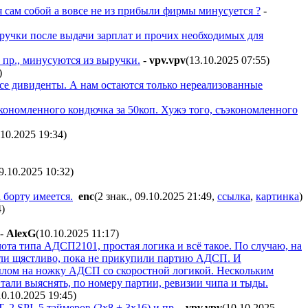
ся сам собой а вовсе не из прибыли фирмы минусуется ?
-
выручки после выдачи зарплат и прочих необходимых для
и пр., минусуются из выручки.
-
vpv.vpv
(13.10.2025 07:55
)
)
се дивиденты. А нам остаются только нереализованные
экономленного кондючка за 50коп. Хужэ того, съэкономленного
.10.2025 19:34
)
9.10.2025 10:32
)
 борту имеется.
enc
(2 знак., 09.10.2025 21:49
,
ссылка
,
картинка
)
4
)
-
AlexG
(10.10.2025 11:17
)
ота типа АДСП2101, простая логика и всё такое. По случаю, на
или щястливо, пока не прикупили партию АДСП. И
сцылом на ножку АДСП со скоростной логикой. Нескольким
Стали выяснять, по номеру партии, ревизии чипа и тыды.
10.10.2025 19:45
)
2 SPI, 5 таймеров (2х8 + 3х16) и пр.
-
vpv.vpv
(10.10.2025