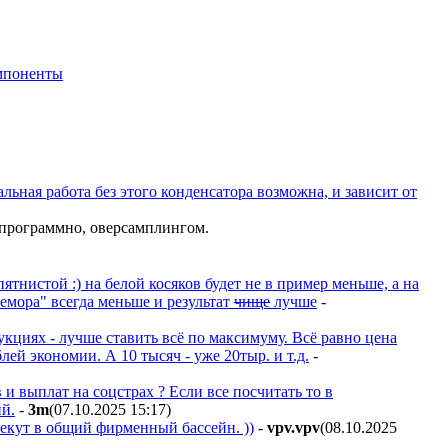
мпоненты
льная работа без этого конденсатора возможна, и зависит от
 программно, оверсамплингом.
ятнистой :) на белой косяков будет не в пример меньше, а на
"гемора" всегда меньше и результат
чище
лучше
-
кциях - лучше ставить всё по максимуму. Всё равно цена
лей экономии. А 10 тысяч - уже 20тыр. и т.д.
-
и выплат на соцстрах ? Если все посчитать то в
й.
-
3m
(07.10.2025 15:17
)
текут в общий фирменный бассейн. ))
-
vpv.vpv
(08.10.2025