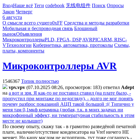
Вход
Наше всё
Теги
codebook
无线电组件
Поиск
Опросы
Закон
Четверг
6 августа
О смысле всего сущего
0xFF
Средства и методы разработки
Мобильная и беспроводная связь
Блошиный
рынок
Объявления
Микроконтроллеры
PLD, FPGA, DSP
AVR
PIC
ARM, RISC-
V
Технологии
Кибернетика, автоматика, протоколы
Схемы,
платы, компоненты
Микроконтроллеры AVR
1546367
Топик полностью
vpv.vpv
(07.10.2025 08:26, просмотров: 183)
ответил
Adept
на
а вот и зря. Я как-то не поставил ставил (на плате было, -
пропустил при монтаже по недогляду), - долго не мог понять
почему разброс показаний АЦП такой большой :(( Типично у
меня там 0,1мкф керамика (любая, т.к. в моих задачах ни
микрофонный эффект, ни температурная стабильность в этом
месте не колышит)
По своему опыту, скажу так - в грамотно разведёной печатной
плате, наличие/отсутствие конденсатора на Vref ничего НЕ
меняет. Но кашу маслом не испортишь. тут тоже соглашусь -