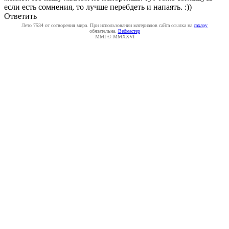
если есть сомнения, то лучше перебдеть и напаять. :))
Ответить
Лето 7534 от сотворения мира. При использовании материалов сайта ссылка на
caxapу
обязательна.
Вебмастер
MMI © MMXXVI