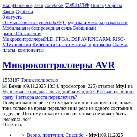
Вход
Наше всё
Теги
codebook
无线电组件
Поиск
Опросы
Закон
Суббота
8 августа
О смысле всего сущего
0xFF
Средства и методы разработки
Мобильная и беспроводная связь
Блошиный
рынок
Объявления
Микроконтроллеры
PLD, FPGA, DSP
AVR
PIC
ARM, RISC-
V
Технологии
Кибернетика, автоматика, протоколы
Схемы,
платы, компоненты
Микроконтроллеры AVR
1553187
Топик полностью
Бoмж
(09.11.2025 18:34, просмотров: 225)
ответил
Mty1
на
Ну в смысле предлагаешь одной командой CPU вывода в порт
сразу 4 затвора моста переключать?
Поляризованное реле не нуждается в постоянном токе, подача
тока только на время переключения реле из одного состояния
в другое. Поэтому никаких сквозных токов не может быть.
memento mori
Ответить
Верно, притупил. Спасибо.
-
Mty1
(09.11.2025