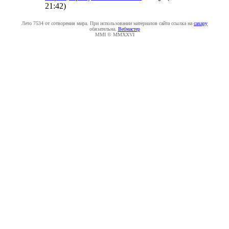
21:42
)
Лето 7534 от сотворения мира. При использовании материалов сайта ссылка на
caxapу
обязательна.
Вебмастер
MMI © MMXXVI