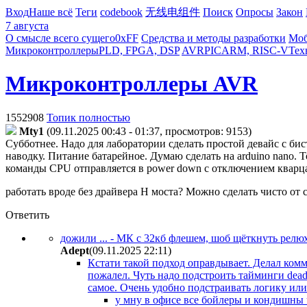
Вход
Наше всё
Теги
codebook
无线电组件
Поиск
Опросы
Закон
7 августа
О смысле всего сущего
0xFF
Средства и методы разработки
Моб
Микроконтроллеры
PLD, FPGA, DSP
AVR
PIC
ARM, RISC-V
Тех
Микроконтроллеры AVR
1552908
Топик полностью
Mty1
(09.11.2025 00:43 - 01:37, просмотров: 9153)
Субботнее. Надо для лаборатории сделать простой девайс с би
наводку. Питание батарейное. Думаю сделать на arduino nano. 
команды CPU отправляется в power down с отключением кварц
работать вроде без драйвера H моста? Можно сделать чисто от
Ответить
дожили ... - МК с 32кб флешем, шоб щёткнуть релюх
Adept
(09.11.2025 22:11
)
Кстати такой подход оправдывает. Делал комму
пожалел. Чуть надо подстроить тайминги dead
самое. Очень удобно подстраивать логику ил
у мну в офисе все бойлеры и кондишны 