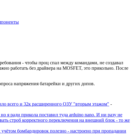
мпоненты
ребования - чтобы проц спал между командами, не создавал
олжно работать без драйвера на MOSFET, это прикольно. После
опроса напряжения батарейки и других допов.
6 кило всего и 32к расширенного ОЗУ "вторым этажом"
-
о я ради прикола поставил туда arduino nano. И ни разу не
вать строб корректного переключения на внешний блок - то же
с учётом бомбардировок полезно - настроено при пропадании