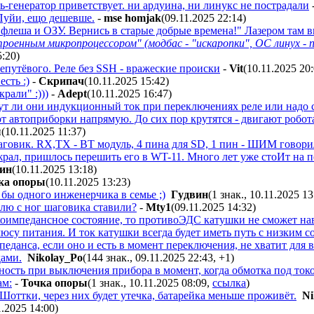
ь-генератор приветствует. ни ардуина, ни линукс не пострадали
 Пуйи, ещо дешевше.
-
mse homjak
(09.11.2025 22:14
)
флеша и ОЗУ. Вернись в старые добрые времена!" Лазером там в
троенным микропроцессором" (модбас - "искаропки", ОС линух - п
5:20
)
непутёвого. Реле без SSH - вражеские происки
-
Vit
(10.11.2025 20
есть :)
-
Cкpипaч
(10.11.2025 15:42
)
рали" :)))
-
Adept
(10.11.2025 16:47
)
рут ли они индукционный ток при переключениях реле или надо 
т автоприборки напрямую. До сих пор крутятся - двигают робота
ы
(10.11.2025 11:37
)
аговик. RX,TX - BT модуль, 4 пина для SD, 1 пин - ШИМ говорил
рал, пришлось перешить его в WT-11. Много лет уже стоИт на по
ин
(10.11.2025 13:18
)
кa oпopы
(10.11.2025 13:23
)
 бы одного инженерчика в семье ;)
Гyдвин
(1 знак., 10.11.2025 13
млю с ног шаговика ставили?
-
Mty1
(09.11.2025 14:32
)
коимпедансное состояние, то противоЭДС катушки не сможет на
люсу питания. И ток катушки всегда будет иметь путь с низким
еданса, если оно и есть в момент переключения, не хватит для
дами.
Nikolay_Po
(144 знак., 09.11.2025 22:43
,
+1
)
ность при выключения прибора в момент, когда обмотка под ток
ам:
-
Toчкa oпopы
(1 знак., 10.11.2025 08:09
,
ссылка
)
Шоттки, через них будет утечка, батарейка меньше проживёт.
Ni
1.2025 14:00
)