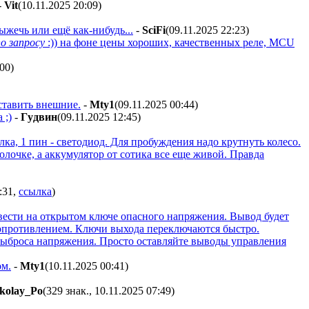
-
Vit
(10.11.2025 20:09
)
ыжечь или ещё как-нибудь...
-
SciFi
(09.11.2025 22:23
)
о запросу
:)) на фоне цены хороших, качественных реле, MCU
:00
)
ставить внешние.
-
Mty1
(09.11.2025 00:44
)
 ;)
-
Гyдвин
(09.11.2025 12:45
)
ка, 1 пин - светодиод. Для пробуждения надо крутнуть колесо.
лочке, а аккумулятор от сотика все еще живой. Правда
:31
,
ссылка
)
вести на открытом ключе опасного напряжения. Вывод будет
 сопротивлением. Ключи выхода переключаются быстро.
 выброса напряжения. Просто оставляйте выводы управления
ом.
-
Mty1
(10.11.2025 00:41
)
kolay_Po
(329 знак., 10.11.2025 07:49
)