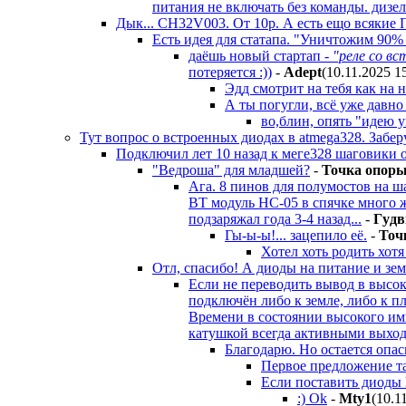
питания не включать без команды. дизел
Дык... CН32V003. От 10р. А есть ещо всякие
Есть идея для статапа. "Уничтожим 90% 
даёшь новый стартап -
"реле со вс
потеряется :))
-
Adept
(10.11.2025 1
Эдд смотрит на тебя как на 
А ты погугли, всё уже давно 
во,блин, опять "идею ук
Тут вопрос о встроенных диодах в atmega328. Забе
Подключил лет 10 назад к меге328 шаговики о
"Ведроша" для младшей?
-
Toчкa oпop
Ага. 8 пинов для полумостов на ш
BT модуль HC-05 в спячке много ж
подзаряжал года 3-4 назад...
-
Гyдв
Гы-ы-ы!... зацепило её.
-
Toч
Хотел хоть родить хотя
Отл, спасибо! А диоды на питание и зе
Если не переводить вывод в высо
подключён либо к земле, либо к п
Времени в состоянии высокого имп
катушкой всегда активными выхо
Благодарю. Но остается опас
Первое предложение т
Если поставить диоды 
:) Ok
-
Mty1
(10.1