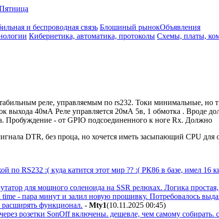
Пятница
ильная и беспроводная связь
Блошиный рынок
Объявления
нологии
Кибернетика, автоматика, протоколы
Схемы, платы, ко
стабильным реле, управляемым по rs232. Токи минимальные, но т
Ток выхода 40мА Реле управляется 20мА 5в, 1 обмотка . Вроде д
а. Пробуждение - от GPIO подсоединенного к ноге Rx. Должно
 сигнала DTR, без проца, но хочется иметь засыпающий CPU для 
ой по RS232 :( куда катится этот мир ?? :( РК86 в базе, имел 1
татор для мощного соленоида на SSR релюхах. Логика простая, н
 time - пара минут и залил новую прошивку. Потребовалось выда
и расширять функционал.
-
Mty1
(10.11.2025 00:45
)
через розетки SonOff включены. дешевле, чем самому собирать. 