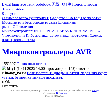
Вход
Наше всё
Теги
codebook
无线电组件
Поиск
Опросы
Закон
Суббота
8 августа
О смысле всего сущего
0xFF
Средства и методы разработки
Мобильная и беспроводная связь
Блошиный
рынок
Объявления
Микроконтроллеры
PLD, FPGA, DSP
AVR
PIC
ARM, RISC-
V
Технологии
Кибернетика, автоматика, протоколы
Схемы,
платы, компоненты
Микроконтроллеры AVR
1553397
Топик полностью
Mty1
(10.11.2025 14:00, просмотров: 148)
ответил
Nikolay_Po
на
Если поставить диоды Шоттки, через них будет
утечка, батарейка меньше проживёт.
:) Ok
Ответить
Лето 7534 от сотворения мира. При использовании материалов сайта ссылка на
caxapу
обязательна.
Вебмастер
MMI © MMXXVI