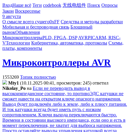
Вход
Наше всё
Теги
codebook
无线电组件
Поиск
Опросы
Закон
Воскресенье
9 августа
О смысле всего сущего
0xFF
Средства и методы разработки
Мобильная и беспроводная связь
Блошиный
рынок
Объявления
Микроконтроллеры
PLD, FPGA, DSP
AVR
PIC
ARM, RISC-
V
Технологии
Кибернетика, автоматика, протоколы
Схемы,
платы, компоненты
Микроконтроллеры AVR
1553269
Топик полностью
Mty1
(10.11.2025 00:41, просмотров: 245)
ответил
Nikolay_Po
на
Если не переводить вывод в
высокоимпедансное состояние, то противоЭДС катушки не
сможет навести на открытом ключе опасного напряжения.
Вывод будет подключён либо к земле, либо к плюсу питания.
И ток катушки всегда будет иметь путь с низким
сопротивлением. Ключи выхода переключаются быстро.
Времени в состоянии высокого импеданса, если оно и есть в
момент переключения, не хватит для выброса напряжения.
Просто оставляйте выводы управления катушкой всегда