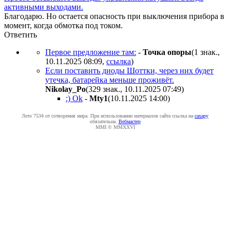
активными выходами.
Благодарю. Но остается опасность при выключения прибора в
момент, когда обмотка под током.
Ответить
Первое предложение там:
-
Toчкa oпopы
(1 знак.,
10.11.2025 08:09
,
ссылка
)
Если поставить диоды Шоттки, через них будет
утечка, батарейка меньше проживёт.
Nikolay_Po
(329 знак., 10.11.2025 07:49
)
:) Ok
-
Mty1
(10.11.2025 14:00
)
Лето 7534 от сотворения мира. При использовании материалов сайта ссылка на
caxapу
обязательна.
Вебмастер
MMI © MMXXVI