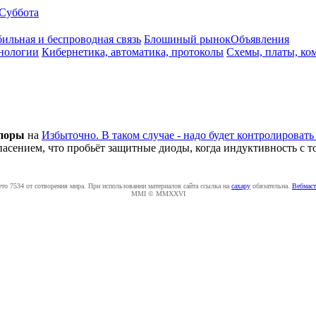
Суббота
ильная и беспроводная связь
Блошиный рынок
Объявления
нологии
Кибернетика, автоматика, протоколы
Схемы, платы, ко
oпopы
на
Избыточно. В таком случае - надо будет контролировать 
пасением, что пробьёт защитные диоды, когда индуктивность с т
ето 7534 от сотворения мира. При использовании материалов сайта ссылка на
caxapу
обязательна.
Вебмаст
MMI © MMXXVI