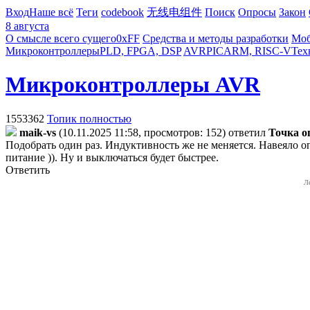
Вход
Наше всё
Теги
codebook
无线电组件
Поиск
Опросы
Закон
8 августа
О смысле всего сущего
0xFF
Средства и методы разработки
Моб
Микроконтроллеры
PLD, FPGA, DSP
AVR
PIC
ARM, RISC-V
Тех
Микроконтроллеры AVR
1553362
Топик полностью
maik-vs
(10.11.2025 11:58, просмотров: 152)
ответил
Toчкa 
Подобрать один раз. Индуктивность же не меняется. Навеяло о
питание )). Ну и выключаться будет быстрее.
Ответить
Л