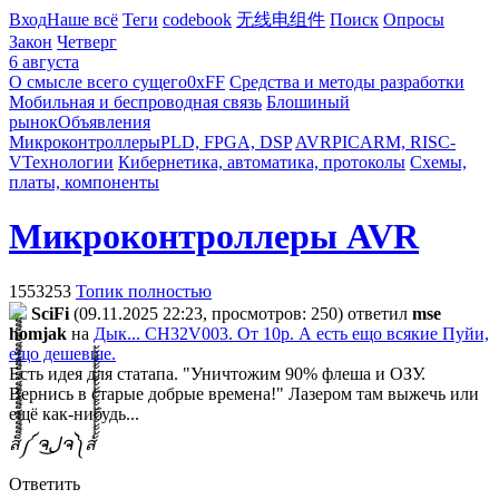
Вход
Наше всё
Теги
codebook
无线电组件
Поиск
Опросы
Закон
Четверг
6 августа
О смысле всего сущего
0xFF
Средства и методы разработки
Мобильная и беспроводная связь
Блошиный
рынок
Объявления
Микроконтроллеры
PLD, FPGA, DSP
AVR
PIC
ARM, RISC-
V
Технологии
Кибернетика, автоматика, протоколы
Схемы,
платы, компоненты
Микроконтроллеры AVR
1553253
Топик полностью
SciFi
(09.11.2025 22:23, просмотров: 250)
ответил
mse
homjak
на
Дык... CН32V003. От 10р. А есть ещо всякие Пуйи,
ещо дешевше.
Есть идея для статапа. "Уничтожим 90% флеша и ОЗУ.
Вернись в старые добрые времена!" Лазером там выжечь или
ещё как-нибудь...
ส็็็็็็็็็็็็็็็็็็็็็็็็็༼ ຈل͜ຈ༽ส้้้้้้้้้้้้้้้้้้้้้้้
Ответить