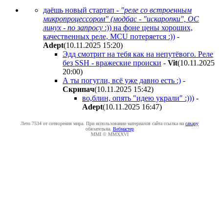
даёшь новый стартап -
"реле со встроенным
микропроцессором" (модбас - "искаропки", ОС
линух - по запросу
:)) на фоне цены хороших,
качественных реле, MCU потеряется :))
-
Adept
(10.11.2025 15:20
)
Эдд смотрит на тебя как на непутёвого. Реле
без SSH - вражеские происки
-
Vit
(10.11.2025
20:00
)
А ты погугли, всё уже давно есть :)
-
Cкpипaч
(10.11.2025 15:42
)
во,блин, опять "идею украли" :)))
-
Adept
(10.11.2025 16:47
)
Лето 7534 от сотворения мира. При использовании материалов сайта ссылка на
caxapу
обязательна.
Вебмастер
MMI © MMXXVI