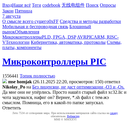
Вход
Наше всё
Теги
codebook
无线电组件
Поиск
Опросы
Закон
Пятница
7 августа
О смысле всего сущего
0xFF
Средства и методы разработки
Мобильная и беспроводная связь
Блошиный
рынок
Объявления
Микроконтроллеры
PLD, FPGA, DSP
AVR
PIC
ARM, RISC-
V
Технологии
Кибернетика, автоматика, протоколы
Схемы,
платы, компоненты
Микроконтроллеры PIC
1556441
Топик полностью
mse homjak
(26.11.2025 22:20, просмотров: 150)
ответил
Nikolay_Po
на
Без лицензии, не даст оптимизации -O3 и -Os.
Да мне они не упёрлись. Просто нашёл старый файл xc32.lic и
чота задумался, нафиг он? Вернее, *.sh файл с тем-жэ
смыслом. Помница, его в какой-то папке запускал.
Ответить
Лето 7534 от сотворения мира. При использовании материалов сайта ссылка на
caxapу
обязательна.
Вебмастер
MMI © MMXXVI