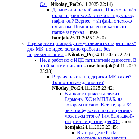
Os.
-
Nikolay_Po
(26.11.2025 22:14
)
Да мне они не упёрлись. Просто нашёл
старый файл xc32.lic и чота задумался,
нафиг он? Вернее, *.sh файл с тем-жэ
смыслом. Помница, его в какой-то
папке запускал.
-
mse
homjak
(26.11.2025 22:20
)
Ещё вариант, попробуйте установить старый "пак"
для МК, по идее, должно сработать без
переименования.
-
Nikolay_Po
(24.11.2025 22:22
)
Не, я работаю с ИДЕ пятилетней давности. В
этой версии писано.
-
mse homjak
(24.11.2025
23:38
)
Версия пакета поддержки МК какая?
Точно той же давности?
-
Nikolay_Po
(24.11.2025 23:42
)
В архиве прожэкта лежит
Гармонь, ХС и МПЛАБ, на
котором писано. Кстате, для ХС
он чота буровил про лицэнзию,
мож из-за этого? Там был какой-
то файл лицензии для ХС.
-
mse
homjak
(24.11.2025 23:45
)
Вы в разделе Packs
смотрели какие версии