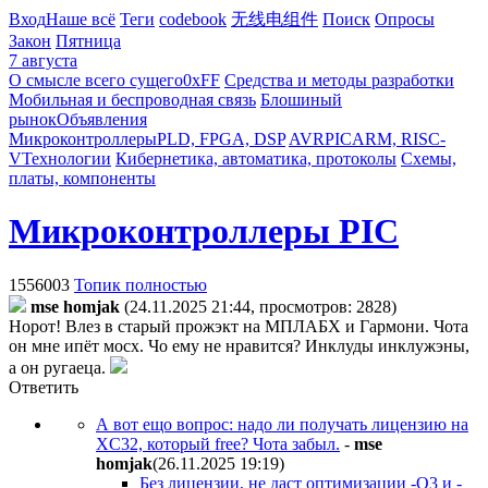
Вход
Наше всё
Теги
codebook
无线电组件
Поиск
Опросы
Закон
Пятница
7 августа
О смысле всего сущего
0xFF
Средства и методы разработки
Мобильная и беспроводная связь
Блошиный
рынок
Объявления
Микроконтроллеры
PLD, FPGA, DSP
AVR
PIC
ARM, RISC-
V
Технологии
Кибернетика, автоматика, протоколы
Схемы,
платы, компоненты
Микроконтроллеры PIC
1556003
Топик полностью
mse homjak
(24.11.2025 21:44, просмотров: 2828)
Норот! Влез в старый прожэкт на МПЛАБХ и Гармони. Чота
он мне ипёт мосх. Чо ему не нравится? Инклуды инклужэны,
а он ругаеца.
Ответить
А вот ещо вопрос: надо ли получать лицензию на
XC32, который free? Чота забыл.
-
mse
homjak
(26.11.2025 19:19
)
Без лицензии, не даст оптимизации -O3 и -