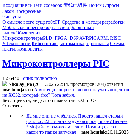
Вход
Наше всё
Теги
codebook
无线电组件
Поиск
Опросы
Закон
Воскресенье
9 августа
О смысле всего сущего
0xFF
Средства и методы разработки
Мобильная и беспроводная связь
Блошиный
рынок
Объявления
Микроконтроллеры
PLD, FPGA, DSP
AVR
PIC
ARM, RISC-
V
Технологии
Кибернетика, автоматика, протоколы
Схемы,
платы, компоненты
Микроконтроллеры PIC
1556440
Топик полностью
Nikolay_Po
(26.11.2025 22:14, просмотров: 204)
ответил
mse homjak
на
А вот ещо вопрос: надо ли получать лицензию
на XC32, который free? Чота забыл.
Без лицензии, не даст оптимизации -O3 и -Os.
Ответить
Да мне они не упёрлись. Просто нашёл старый
файл xc32.lic и чота задумался, нафиг он? Вернее,
*.sh файл с тем-жэ смыслом. Помница, его в
какой-то папке запускал.
-
mse homjak
(26.11.2025