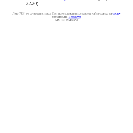
22:20
)
Лето 7534 от сотворения мира. При использовании материалов сайта ссылка на
caxapу
обязательна.
Вебмастер
MMI © MMXXVI