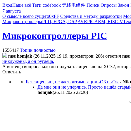
Вход
Наше всё
Теги
codebook
无线电组件
Поиск
Опросы
Закон
7 августа
О смысле всего сущего
0xFF
Средства и методы разработки
Моб
Микроконтроллеры
PLD, FPGA, DSP
AVR
PIC
ARM, RISC-V
Тех
Микроконтроллеры PIC
1556417
Топик полностью
mse homjak
(26.11.2025 19:19, просмотров: 206)
ответил
mse
инклужэны, а он ругаеца.
А вот ещо вопрос: надо ли получать лицензию на XC32, который
Ответить
Без лицензии, не даст оптимизации -O3 и -Os.
-
Nik
Да мне они не упёрлись. Просто нашёл старый 
homjak
(26.11.2025 22:20
)
Л