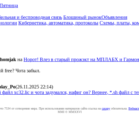
Пятница
ильная и беспроводная связь
Блошиный рынок
Объявления
нологии
Кибернетика, автоматика, протоколы
Схемы, платы, ко
 homjak
на
Норот! Влез в старый прожэкт на МПЛАБХ и Гармони
 free? Чота забыл.
olay_Po
(26.11.2025 22:14
)
файл xc32.lic и чота задумался, нафиг он? Вернее, *.sh файл с т
ето 7534 от сотворения мира. При использовании материалов сайта ссылка на
caxapу
обязательна.
Вебмаст
MMI © MMXXVI