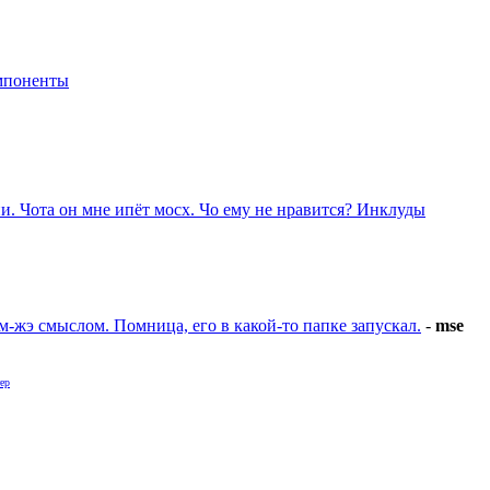
мпоненты
. Чота он мне ипёт мосх. Чо ему не нравится? Инклуды
ем-жэ смыслом. Помница, его в какой-то папке запускал.
-
mse
ер