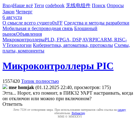
Вход
Наше всё
Теги
codebook
无线电组件
Поиск
Опросы
Закон
Четверг
6 августа
О смысле всего сущего
0xFF
Средства и методы разработки
Мобильная и беспроводная связь
Блошиный
рынок
Объявления
Микроконтроллеры
PLD, FPGA, DSP
AVR
PIC
ARM, RISC-
V
Технологии
Кибернетика, автоматика, протоколы
Схемы,
платы, компоненты
Микроконтроллеры PIC
1557420
Топик полностью
mse homjak
(01.12.2025 22:40, просмотров: 175)
Этта... Норот, кто помнит, в ПИК32 УАРТ настраивать, когда
он отключон или можно при включоном?
Ответить
Лето 7534 от сотворения мира. При использовании материалов сайта ссылка на
caxapу
обязательна.
Вебмастер
MMI © MMXXVI