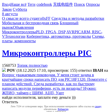
Вход
Наше всё
Теги
codebook
无线电组件
Поиск
Опросы
Закон
Суббота
8 августа
О смысле всего сущего
0xFF
Средства и методы разработки
Мобильная и беспроводная связь
Блошиный
рынок
Объявления
Микроконтроллеры
PLD, FPGA, DSP
AVR
PIC
ARM, RISC-
V
Технологии
Кибернетика, автоматика, протоколы
Схемы,
платы, компоненты
Микроконтроллеры PIC
1560753
Топик полностью
POV
(18.12.2025 17:10, просмотров: 155)
ответил
IBAH
на
Вопрос уважаемым пиководам. У меня стоит задача в
кратчайшие сроки написать ПО для PIC18F1320. Помогите с
планом действий. Среда разработки, как по быстрому
написать модули периферии, есть ли визарды? Нужно:
ЖПИО,
таймер с ШИМ, АЦП, Уарт
найди исполнителя, заплати ему деньги )))
Ответить
Лето 7534 от сотворения мира. При использовании материалов сайта ссылка на
caxapу
обязательна.
Вебмастер
MMI © MMXXVI