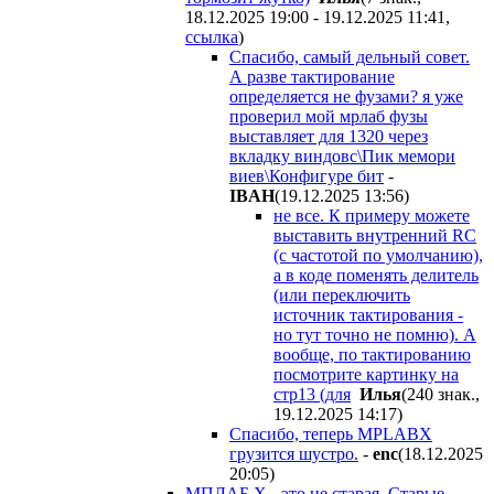
18.12.2025 19:00 - 19.12.2025 11:41
,
ссылка
)
Спасибо, самый дельный совет.
А разве тактирование
определяется не фузами? я уже
проверил мой мрлаб фузы
выставляет для 1320 через
вкладку виндовс\Пик мемори
виев\Конфигуре бит
-
IBAH
(19.12.2025 13:56
)
не все. К примеру можете
выставить внутренний RC
(с частотой по умолчанию),
а в коде поменять делитель
(или переключить
источник тактирования -
но тут точно не помню). А
вообще, по тактированию
посмотрите картинку на
стр13 (для
Илья
(240 знак.,
19.12.2025 14:17
)
Спасибо, теперь MPLABX
грузится шустро.
-
enc
(18.12.2025
20:05
)
МПЛАБ Х - это не старая. Старые