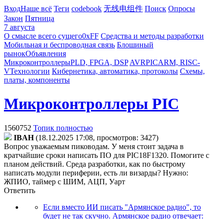
Вход
Наше всё
Теги
codebook
无线电组件
Поиск
Опросы
Закон
Пятница
7 августа
О смысле всего сущего
0xFF
Средства и методы разработки
Мобильная и беспроводная связь
Блошиный
рынок
Объявления
Микроконтроллеры
PLD, FPGA, DSP
AVR
PIC
ARM, RISC-
V
Технологии
Кибернетика, автоматика, протоколы
Схемы,
платы, компоненты
Микроконтроллеры PIC
1560752
Топик полностью
IBAH
(18.12.2025 17:08, просмотров: 3427)
Вопрос уважаемым пиководам. У меня стоит задача в
кратчайшие сроки написать ПО для PIC18F1320. Помогите с
планом действий. Среда разработки, как по быстрому
написать модули периферии, есть ли визарды? Нужно:
ЖПИО,
таймер с ШИМ, АЦП, Уарт
Ответить
Если вместо ИИ писать "Армянское радио", то
будет не так скучно. Армянское радио отвечает: