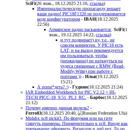
SciFi
(26 знак., 18.12.2025 21:16
,
ссылка
)
Империалистическую пропаганду вещает
ваше радио! PIC18F1320 не поддерживается
коде конфигуратором
-
IBAH
(18.12.2025
22:56
)
Армянское радио раскаивается:
SciFi
(1
знак., 19.12.2025 14:22
,
ссылка
)
и тут подвирает) ну, т.е., не
совсем корректен. У PIC18 есть
LAT, и на выход рекомендуется
им пользоваться, чтобы
(неожиданно) не наткнуться на
чудеса связанные с RMW (Read-
Modify-Wtite) при работе с
портами ))
-
Илья
(19.12.2025
15:21
)
А попи*деть? :)
-
Гyдвин
(18.12.2025 21:24
)
IAR Embedded Workbench for PIC V2.12 + HI-
TECH PICC-18_9.51_PL3_RC.
-
Бapбoc
(18.12.2025
21:12
)
Почему именно данная модель?
-
Ferro83
(18.12.2025 20:40
,
)
Mplabx xc8 pickit3. По форумам или на гите
глянуть примеры. Применительно к xc8. Вроде как
прерывание оформить. Визардов и либ нет. Да он