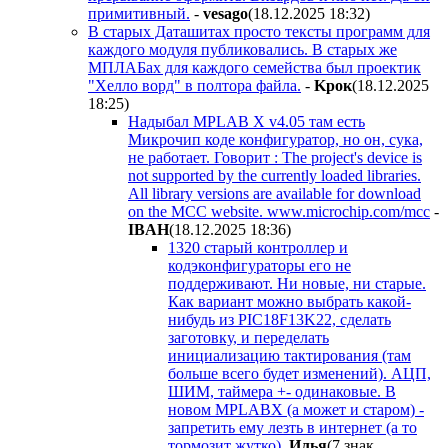
примитивный.
-
vesago
(18.12.2025 18:32
)
В старых Даташитах просто тексты программ для
каждого модуля публиковались. В старых же
МПЛАБах для каждого семейства был проектик
"Хелло ворд" в полтора файла.
-
Kpoк
(18.12.2025
18:25
)
Надыбал MPLAB X v4.05 там есть
Микрочип коде конфигуратор, но он, сука,
не работает. Говорит : The project's device is
not supported by the currently loaded libraries.
All library versions are available for download
on the MCC website. www.microchip.com/mcc
-
IBAH
(18.12.2025 18:36
)
1320 старый контроллер и
кодэконфигураторы его не
поддерживают. Ни новые, ни старые.
Как вариант можно выбрать какой-
нибудь из PIC18F13K22, сделать
заготовку, и переделать
инициализацию тактирования (там
больше всего будет изменений). АЦП,
ШИМ, таймера +- одинаковые. В
новом MPLABX (а может и старом) -
запретить ему лезть в интернет (а то
тормозит жутко)
Илья
(7 знак.,