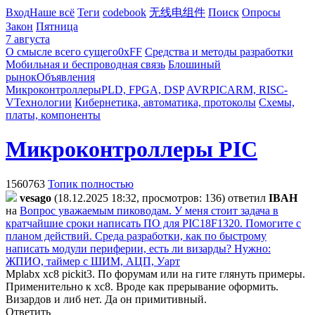
Вход
Наше всё
Теги
codebook
无线电组件
Поиск
Опросы
Закон
Пятница
7 августа
О смысле всего сущего
0xFF
Средства и методы разработки
Мобильная и беспроводная связь
Блошиный
рынок
Объявления
Микроконтроллеры
PLD, FPGA, DSP
AVR
PIC
ARM, RISC-
V
Технологии
Кибернетика, автоматика, протоколы
Схемы,
платы, компоненты
Микроконтроллеры PIC
1560763
Топик полностью
vesago
(18.12.2025 18:32, просмотров: 136)
ответил
IBAH
на
Вопрос уважаемым пиководам. У меня стоит задача в
кратчайшие сроки написать ПО для PIC18F1320. Помогите с
планом действий. Среда разработки, как по быстрому
написать модули периферии, есть ли визарды? Нужно:
ЖПИО,
таймер с ШИМ, АЦП, Уарт
Mplabx xc8 pickit3. По форумам или на гите глянуть примеры.
Применительно к xc8. Вроде как прерывание оформить.
Визардов и либ нет. Да он примитивный.
Ответить