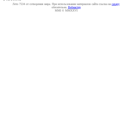
Лето 7534 от сотворения мира. При использовании материалов сайта ссылка на
caxapу
обязательна.
Вебмастер
MMI © MMXXVI