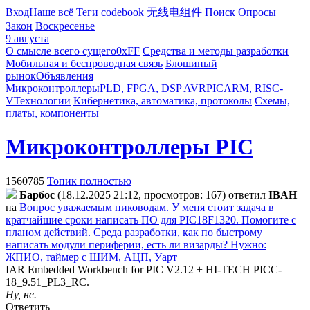
Вход
Наше всё
Теги
codebook
无线电组件
Поиск
Опросы
Закон
Воскресенье
9 августа
О смысле всего сущего
0xFF
Средства и методы разработки
Мобильная и беспроводная связь
Блошиный
рынок
Объявления
Микроконтроллеры
PLD, FPGA, DSP
AVR
PIC
ARM, RISC-
V
Технологии
Кибернетика, автоматика, протоколы
Схемы,
платы, компоненты
Микроконтроллеры PIC
1560785
Топик полностью
Бapбoc
(18.12.2025 21:12, просмотров: 167)
ответил
IBAH
на
Вопрос уважаемым пиководам. У меня стоит задача в
кратчайшие сроки написать ПО для PIC18F1320. Помогите с
планом действий. Среда разработки, как по быстрому
написать модули периферии, есть ли визарды? Нужно:
ЖПИО,
таймер с ШИМ, АЦП, Уарт
IAR Embedded Workbench for PIC V2.12 + HI-TECH PICC-
18_9.51_PL3_RC.
Ну, не.
Ответить