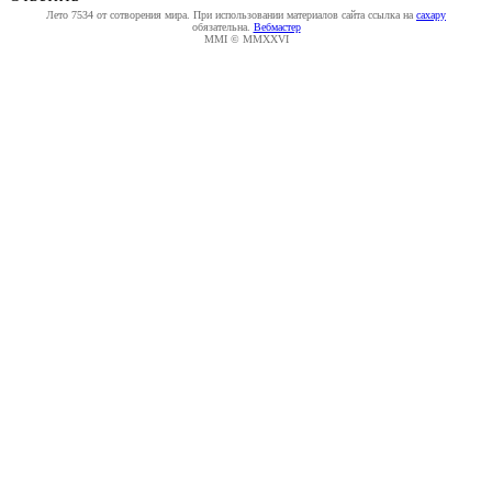
Лето 7534 от сотворения мира. При использовании материалов сайта ссылка на
caxapу
обязательна.
Вебмастер
MMI © MMXXVI