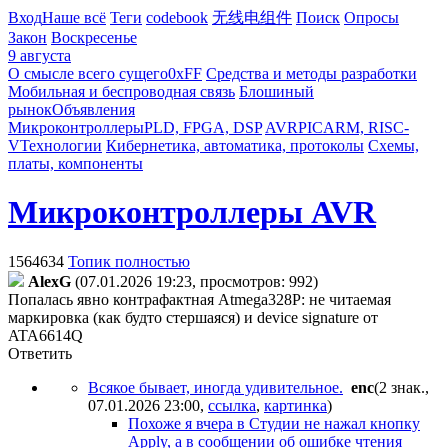
Вход
Наше всё
Теги
codebook
无线电组件
Поиск
Опросы
Закон
Воскресенье
9 августа
О смысле всего сущего
0xFF
Средства и методы разработки
Мобильная и беспроводная связь
Блошиный
рынок
Объявления
Микроконтроллеры
PLD, FPGA, DSP
AVR
PIC
ARM, RISC-
V
Технологии
Кибернетика, автоматика, протоколы
Схемы,
платы, компоненты
Микроконтроллеры AVR
1564634
Топик полностью
AlexG
(07.01.2026 19:23, просмотров: 992)
Попалась явно контрафактная Atmega328P: не читаемая
маркировка (как будто стершаяся) и device signature от
ATA6614Q
Ответить
Всякое бывает, иногда удивительное.
enc
(2 знак.,
07.01.2026 23:00
,
ссылка
,
картинка
)
Похоже я вчера в Студии не нажал кнопку
Apply, а в сообщении об ошибке чтения