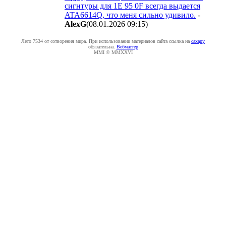
сигнтуры для 1E 95 0F всегда выдается
ATA6614Q, что меня сильно удивило.
-
AlexG
(08.01.2026 09:15
)
Лето 7534 от сотворения мира. При использовании материалов сайта ссылка на
caxapу
обязательна.
Вебмастер
MMI © MMXXVI