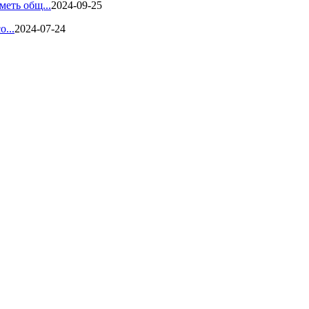
меть общ...
2024-09-25
о...
2024-07-24