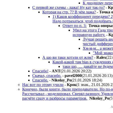
К диодному перех
С первой же схемы - лажа! Ну кат так-то?
-
Kp
Которая на стр. 7? В чём лажа?
-
Toчкa 
1) Каков коэффициент передачи? 2
Надо потрахаться, чтоб подобрать
Ответ по п. 3:
Toчкa oпopы
Убил на этого Гада три
исправную работу.
-
K
Лучше решать ана
чистый дифферен
Хм-м-м... а може
"Мой знако
А шо ви таки хотэли от жлм?
-
Ralex
(22
Какой-какой там bias в суждениях 
таки шо, .... давайте не буде
Спасибо!
-
ANT
(21.01.2026 20:22
)
Скачал, спасибо.
-
pavel2000
(21.01.2026 20:13
)
Спасибо.
-
Nikolay_Po
(21.01.2026 18:24
)
Нас вот по этому учили
-
Kpoк
(1 знак., 21.01.2026 2
Конечно, были книги, были преподаватели. Но по-н
Рассчитывал - моделировал. Сверял разницу. Удивля
расчёте сразу и разбросы параметров.
Nikolay_Po
(5
Л