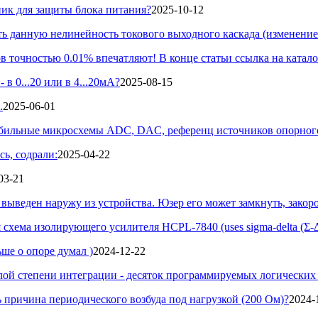
ник для защиты блока питания?
2025-10-12
 данную нелинейность токового выходного каскада (изменением
 точностью 0.01% впечатляют! В конце статьи ссылка на катало
в 0...20 или в 4...20мА?
2025-08-15
.
2025-06-01
абильные микросхемы ADC, DAC, референц источников опорного 
сь, содрали:
2025-04-22
03-21
выведен наружу из устройства. Юзер его может замкнуть, закорот
схема изолирующего усилителя HCPL-7840 (uses sigma-delta (Σ-Δ)
ше о опоре думал )
2024-12-22
лой степени интеграции - десяток программируемых логических в
ь причина периодического возбуда под нагрузкой (200 Ом)?
2024-