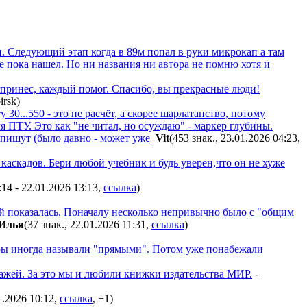
. Следующий этап когда в 89м попал в руки микрокап а там
е пока нашел. Но ни названия ни автора не помню хотя и
й принес, каждый помог. Спасибо, вы прекрасные люди!
)
30...550 - это не расчёт, а скорее шарлатанство, потому
ПТУ. Это как "не читал, но осуждаю" - маркер глубины.
о пишут (было давно - может уже
Vit
(453 знак., 23.01.2026 04:23
,
каскадов. Бери любой учебник и будь уверен,что он не хуже
:14 - 22.01.2026 13:13
,
ссылка
)
ой показалась. Поначалу несколько непривычно было с "общим
Илья
(37 знак., 22.01.2026 11:31
,
ссылка
)
оры иногда называли "прямыми". Потом уже понабежали
тажей. За это мы и любили книжки издательства МИР.
-
01.2026 10:12
,
ссылка
,
+1
)