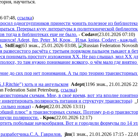
еория, научиться.
26 07:48
,
ссылка
)
просил одногруппников принести чонить полезное из библиотеки
ираться. Перерыл кучу литературы в политехнической библиотек
ов тогда в библиотеках еще не было.
-
Codavr
(23.01.2026 07:10
)
шихся! Adept, jlm, Peter_M, Kpoк, _Илья, kniga, Codavr - кажды
и.
StdEng
(63 знак., 25.01.2026 03:08
,
 развесистого расчёта с третьим порядком пальцем тыкают в бету 
я понимать простоту изложения ХХ. Не раз слышал, мол ХХ для 
 полосе, то там нужно понимание всякого, о чём мало где внятн
ение до сих пор нет понимания. А ты про теорию транзисторных 
G.J,Ritchie") хоть и на ангельском
Adept
(1196 знак., 21.01.2026 22
,
ссылка
)
анзисторным схемам. Мне, в своё время, вот эта вполне понятн
 инвертировать полярность питания и структуру транзистора)
_
е сильно новая)
-
Adept
(22.01.2026 13:11
)
"общий плюс" в транзисторных схемах. Поэтому р-п-р транзист
инули полярности.
-
Kpoк
(22.01.2026 12:17
)
ертить побольше наукообразия. Вот и городили формулы по 14 э
разработчика.С.А. Гаврилов.
jlm
(1 знак., 21.01.2026 17:15 - 22.