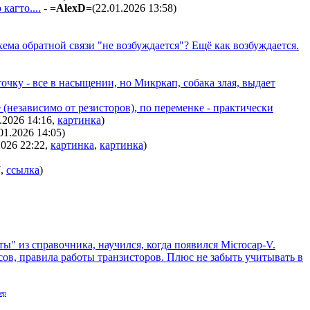
агто....
-
=AlexD=
(22.01.2026 13:58
)
хема обратной связи "не возбуждается"? Ещё как возбуждается.
очку - все в насыщении, но Микркап, собака злая, выдает
(независимо от резисторов), по переменке - практически
1.2026 14:16
,
картинка
)
01.2026 14:05
)
2026 22:22
,
картинка
,
картинка
)
7
,
ссылка
)
" из справочника, научился, когда появился Microcap-V.
сов, правила работы транзисторов. Плюс не забыть учитывать в
ер