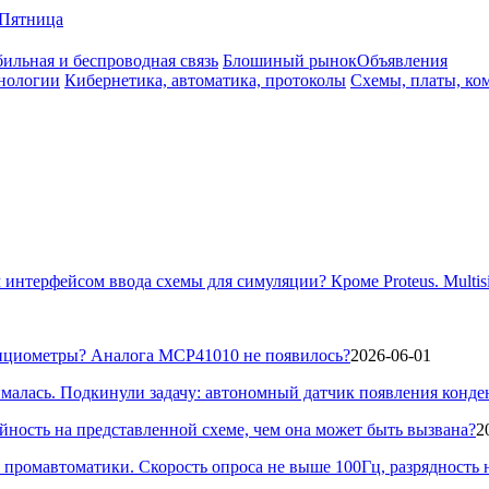
Пятница
ильная и беспроводная связь
Блошиный рынок
Объявления
нологии
Кибернетика, автоматика, протоколы
Схемы, платы, ко
 интерфейсом ввода схемы для симуляции? Кроме Proteus. Multisi
нциометры? Аналога MCP41010 не появилось?
2026-06-01
алась. Подкинули задачу: автономный датчик появления конденс
йность на представленной схеме, чем она может быть вызвана?
2
ромавтоматики. Скорость опроса не выше 100Гц, разрядность не