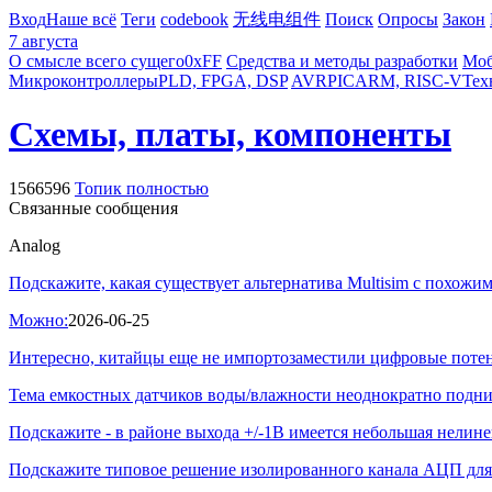
Вход
Наше всё
Теги
codebook
无线电组件
Поиск
Опросы
Закон
7 августа
О смысле всего сущего
0xFF
Средства и методы разработки
Моб
Микроконтроллеры
PLD, FPGA, DSP
AVR
PIC
ARM, RISC-V
Тех
Схемы, платы, компоненты
1566596
Топик полностью
Связанные сообщения
Analog
Подскажите, какая существует альтернатива Multisim с похожим
Можно:
2026-06-25
Интересно, китайцы еще не импортозаместили цифровые поте
Тема емкостных датчиков воды/влажности неоднократно подним
Подскажите - в районе выхода +/-1В имеется небольшая нелине
Подскажите типовое решение изолированного канала АЦП для п