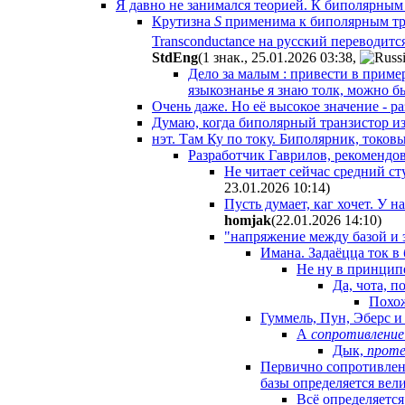
Я давно не занимался теорией. К биполярным
Крутизна
S
применима к биполярным тр
Transconductance на русский переводитс
StdEng
(1 знак., 25.01.2026 03:38
,
Дело за малым : привести в приме
языкознанье я знаю толк, можно 
Очень даже. Но её высокое значение - р
Думаю, когда биполярный транзистор из
нэт. Там Ку по току. Биполярник, токовы
Разработчик Гаврилов, рекомендов
Не читает сейчас средний ст
23.01.2026 10:14
)
Пусть думает, каг хочет. У 
homjak
(22.01.2026 14:10
)
"напряжение между базой и 
Имана. Задаёцца ток в
Не ну в принципе
Да, чота, п
Похож
Гуммель, Пун, Эберс и
А
сопротивление
Дык,
проте
Первично сопротивлен
базы определяется вел
Всё определяется