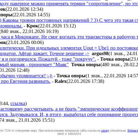
оду наверное можно применять термин "сопротивление", но это к
oк
(22.01.2026 12:34
)
oпopы
(22.01.2026 14:55
)
) Каковы уровни постоянных напряжений ? 3) С чего это такая с
 номиналы.
-
Kpoк
(22.01.2026 15:12
)
(840 знак., 22.01.2026 16:19
)
 часа в Микрокапе. Не смог вогнать эти транзисторы в рабочую т
poк
(23.01.2026 00:06
)
литически. При идеальных элементах Uout = Ube1 по постоянке 
циатор. Афтар лажает. Точное решение ->
argus98
(1 знак., 24.0
т я и погорячился. Пожалуй - тоже "покручу".
-
Toчкa oпopы
(23.
мый маньяк - принимает "Маяк"
Toчкa oпopы
(480 знак., 28.02.
.01.2026 12:48
)
обычно упоминается? ;-)\
-
Toчкa oпopы
(1 знак., 22.01.2026 14:5
м про Евгения развивать.
-
Ralex
(22.01.2026 17:38
)
3:44
,
ссылка
)
астоящему рассчитывать, а не брать "эмпирические коэффициенты
лся. Задумывался. И, в итоге, выработал себе понимание процес
74 знак., 21.01.2026 15:51
)
ето 7534 от сотворения мира. При использовании материалов сайта ссылка на
caxapу
обязательна.
Вебмаст
MMI © MMXXVI