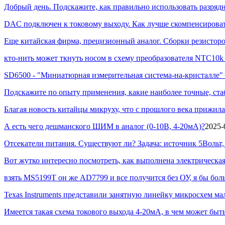
Добрый день. Подскажите, как правильно использовать разряд
DAC подключен к токовому выходу. Как лучше скомпенсировать
Еще китайская фирма, прецизионный аналог. Сборки резисторов
кто-нить может ткнуть носом в схему преобразователя NTC10k - 
SD6500 - "Миниатюрная измерительная система-на-кристалле" 
Подскажите по опыту применения, какие наиболее точные, ст
Благая новость китайцы микруху, что с прошлого века прижила
А есть чего дешманского ШИМ в аналог (0-10В, 4-20мА)?
2025-
Отсекатели питания. Существуют ли? Задача: источник 5Вольт, 
Вот жутко интересно посмотреть, как выполнена электрическая 
взять MS5199T он же AD7799 и все получится без ОУ, я бы боль
Texas Instruments представили занятную линейку микросхем ма
Имеется такая схема токового выхода 4-20мА, в чем может быт