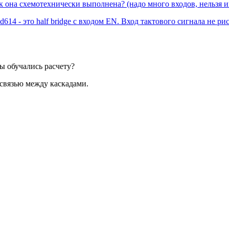
к она схемотехнически выполнена? (надо много входов, нельзя и
614 - это half bridge с входом EN. Вход тактового сигнала не рис
ы обучались расчету?
связью между каскадами.