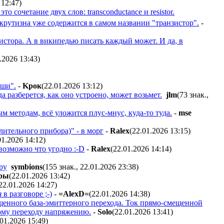
 12:47
)
это сочетание двух слов: transconductance и resistor.
 крутизна уже содержится в самом названии "транзистор".
-
зистора. А в википедью писать каждый может. И да, в
.2026 13:43
)
аши".
-
Kpoк
(22.01.2026 13:12
)
 разберется, как оно устроено, может возьмет.
jlm
(73 знак.,
м методам, всё уложится плус-мнус, куда-то туда.
-
mse
ительного прибора)" - в морг
-
Ralex
(22.01.2026 13:15
)
01.2026 14:12
)
возможно что угодно :-D
-
Ralex
(22.01.2026 14:14
)
ру
symbions
(155 знак., 22.01.2026 23:38
)
opы
(22.01.2026 13:42
)
22.01.2026 14:27
)
я
в разговоре ;-)
-
=AlexD=
(22.01.2026 14:38
)
енного база-эмиттерного перехода. Ток прямо-смещенной
ому переходу напряжению.
-
Solo
(22.01.2026 13:41
)
.01.2026 15:49
)