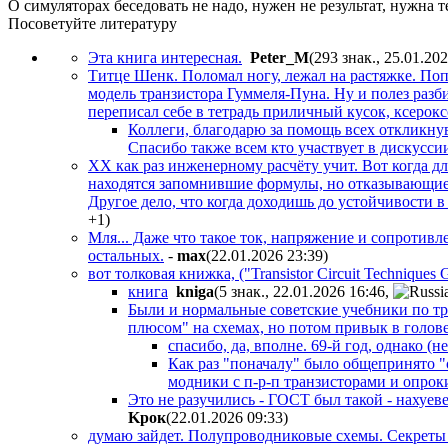
О симуляторах беседовать не надо, нужен не результат, нужна т
Посоветуйте литературу
Эта книга интересная.
Peter_M
(293 знак., 25.01.20
Титце Шенк. Поломал ногу, лежал на растяжке. По
модель транзистора Гуммеля-Пуна. Ну и полез разб
переписал себе в тетрадь приличный кусок, ксерокс
Коллеги, благодарю за помощь всех откликнув
Спасибо также всем кто участвует в дискусси
ХХ как раз инженерному расчёту учит. Вот когда для
находятся запомнившие формулы, но отказывающиес
Другое дело, что когда доходишь до устойчивости в
+1
)
Мля... Даже что такое ток, напряжение и сопротивл
остальных.
-
max
(22.01.2026 23:39
)
вот толковая книжка, ("Transistor Circuit Techniques 
книга
kniga
(5 знак., 22.01.2026 16:46
,
Были и нормальные советские учебники по тр
плюсом" на схемах, но потом привык в голове
спасибо, да, вполне. 69-й год, однако (н
Как раз "поначалу" было общепринято 
модники с п-р-п транзисторами и опрок
Это не разучились - ГОСТ был такой - нахуев
Kpoк
(22.01.2026 09:33
)
думаю зайдет. Полупроводниковые схемы. Секреты 