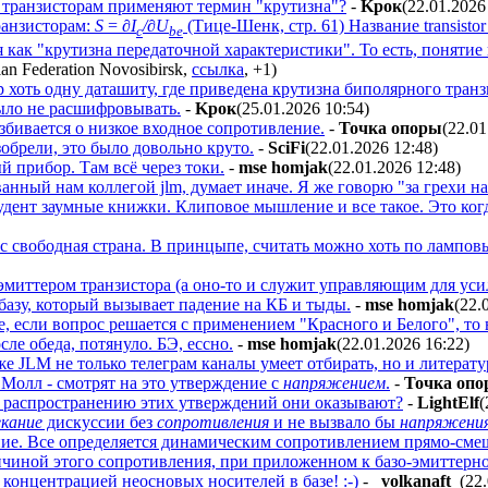
 транзисторам применяют термин "крутизна"?
-
Kpoк
(22.01.2026
анзисторам:
S
=
∂I
/∂U
(Тице-Шенк, стр. 61) Название transistor 
c
be
я как "крутизна передаточной характеристики". То есть, понятие
,
ссылка
,
+1
)
р хоть одну даташиту, где приведена крутизна биполярного тран
было не расшифровывать.
-
Kpoк
(25.01.2026 10:54
)
азбивается о низкое входное сопротивление.
-
Toчкa oпopы
(22.01
обрели, это было довольно круто.
-
SciFi
(22.01.2026 12:48
)
й прибор. Там всё через токи.
-
mse homjak
(22.01.2026 12:48
)
анный нам коллегой jlm, думает иначе. Я же говорю "за грехи н
удент заумные книжки. Клиповое мышление и все такое. Это когда
нас свободная страна. В принцыпе, считать можно хоть по ламповы
эмиттером транзистора (а оно-то и служит управляющим для усил
 базу, который вызывает падение на КБ и тыды.
-
mse homjak
(22.
, если вопрос решается с применением "Красного и Белого", то 
осле обеда, потянуло. БЭ, ессно.
-
mse homjak
(22.01.2026 16:22
)
е JLM не только телеграм каналы умеет отбирать, но и литерату
 Молл - смотрят на это утверждение с
напряжением
.
-
Toчкa oп
распространению этих утверждений они оказывают?
-
LightElf
(
кание
дискуссии без
сопротивления
и не вызвало бы
напряжени
ие. Все определяется динамическим сопротивлением прямо-смещ
ичиной этого сопротивления, при приложенном к базо-эмиттерн
 концентрацией неосновых носителей в базе! :-)
-
_volkanaft_
(22