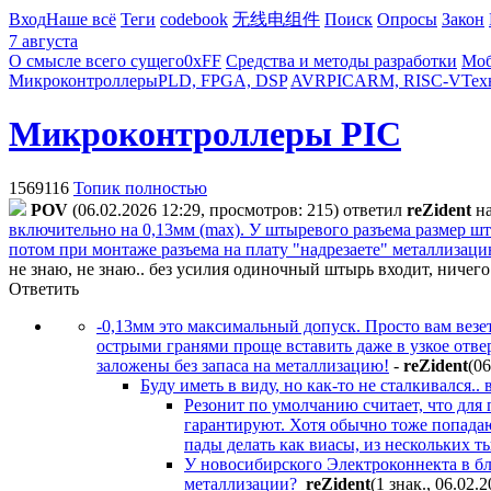
Вход
Наше всё
Теги
codebook
无线电组件
Поиск
Опросы
Закон
7 августа
О смысле всего сущего
0xFF
Средства и методы разработки
Моб
Микроконтроллеры
PLD, FPGA, DSP
AVR
PIC
ARM, RISC-V
Тех
Микроконтроллеры PIC
1569116
Топик полностью
POV
(06.02.2026 12:29, просмотров: 215)
ответил
reZident
н
включительно на 0,13мм (max). У штыревого разъема размер шты
потом при монтаже разъема на плату "надрезаете" металлизац
не знаю, не знаю.. без усилия одиночный штырь входит, ничего
Ответить
-0,13мм это максимальный допуск. Просто вам везет
острыми гранями проще вставить даже в узкое отв
заложены без запаса на металлизацию!
-
reZident
(06
Буду иметь в виду, но как-то не сталкивался.
Резонит по умолчанию считает, что для 
гарантируют. Хотя обычно тоже попадаю
пады делать как виасы, из нескольких ты
У новосибирского Электроконнекта в бла
металлизации?
reZident
(1 знак., 06.02.