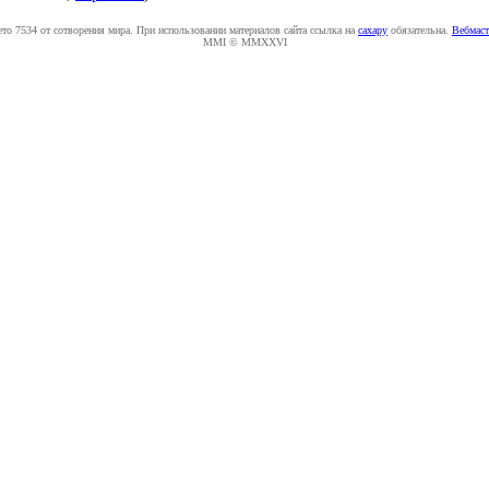
ето 7534 от сотворения мира. При использовании материалов сайта ссылка на
caxapу
обязательна.
Вебмаст
MMI © MMXXVI