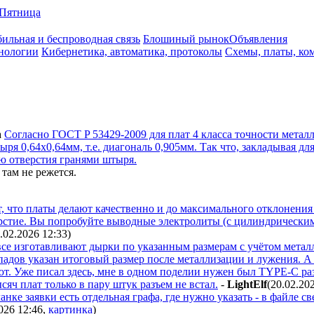
Пятница
ильная и беспроводная связь
Блошиный рынок
Объявления
нологии
Кибернетика, автоматика, протоколы
Схемы, платы, ко
а
Согласно ГOCT P 53429-2009 для плат 4 класса точности метал
ря 0,64х0,64мм, т.е. диагональ 0,905мм. Так что, закладывая дл
ию отверстия гранями штыря.
 там не режется.
, что платы делают качественно и до максимального отклонения 
ерстие. Вы попробуйте выводные электролиты (с цилиндрически
.02.2026 12:33
)
. все изготавливают дырки по указанным размерам с учётом метал
падов указан итоговый размер после металлизации и лужения. А
т. Уже писал здесь, мне в одном поделии нужен был TYPE-C раз
сяч плат только в пару штук разъем не встал.
-
LightElf
(20.02.20
нке заявки есть отдельная графа, где нужно указать - в файле с
2026 12:46
,
картинка
)