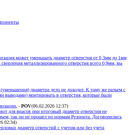
мпоненты
лизация может уменьшать диаметр отверстия от 0,3мм до 1мм
я сверления металлизированного отверстия всего 0,9мм, вы
(уменьшения) диаметра дело не доходит. К тому же разъем с
ми выводами) монтировать в отверстия, которые были
лизации.
-
POV
(06.02.2026 12:37
)
 вот для виасов они итоговый диаметр отверстия не
ъем, так он не прошел по нормам Резонита. Договорились
26 02:34
)
верловки диаметр отверстий с учетом или без учета