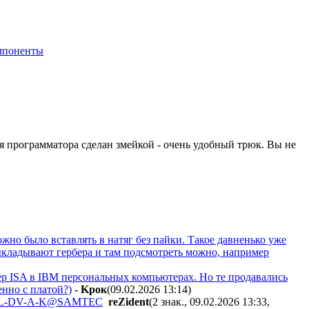
мпоненты
для программатора сделан змейкой - очень удобный трюк. Вы не
жно было вставлять в натяг без пайки. Такое давненько уже
 выкладывают гербера и там подсмотреть можно, например
ер ISA в IBM персональных компьютерах. Но те продавались
енно с платой?)
-
Kpoк
(09.02.2026 13:14
)
1-L-DV-A-K@SAMTEC
reZident
(2 знак., 09.02.2026 13:33
,