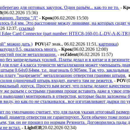
берегаю для оптовых закупок. Один разъём... как-то не то.
-
Kp
ft
(06.02.2026 15:36
)
званию. Литера "Д"
-
Kpoк
(06.02.2026 15:50
)
илось 0,4 мм. Это расстояние между линиями, на которых сидят 
026 12:37
,
ссылка
)
d Edge Card Connector (part number: HTEC8-160-01-L-DV-A-K-TR)
ой" можно дать )
POV
(47 знак., 06.02.2026 11:51
,
картинка
)
алудил 0.5, оказалось много.
-
Kpoк
(06.02.2026 12:00
)
ерстий после металлизации.
-
reZident
(06.02.2026 11:57
)
 но без запредельных усилий. Платы делал и в китае и в резоните 
для плат 4 класса точности металлизация может уменьшать диам
штыря 0,64х0,64мм, т.е. диагональ 0,905мм. Так что, закладывая
на плату "надрезаете" металлизацию отверстия гранями штыря.
 усилия одиночный штырь входит, ничего там не режется.
-
POV
(
имальный допуск. Просто вам везет, что платы делают качестве
му же разъем с острыми гранями проще вставить даже в узкое от
 выводами) монтировать в отверстия, которые были заложены бе
в виду, но как-то не сталкивался.. все изготавливают дырки по
ит по умолчанию считает, что для падов указан итоговый размер
вый диаметр отверстия не гарантируют. Хотя обычно тоже попа
ъем, так он не прошел по нормам Резонита. Договорились пады де
м не встал.
-
LightElf
(20.02.2026 02:34
)