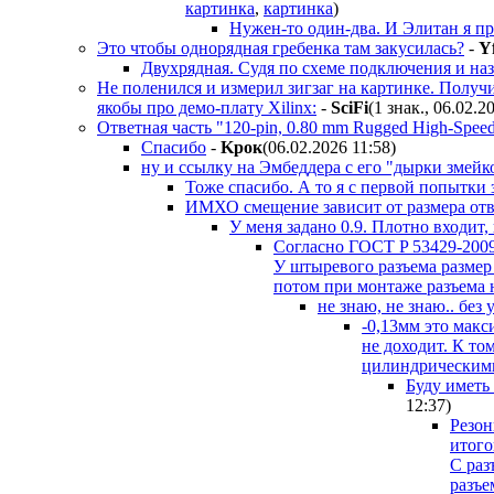
картинка
,
картинка
)
Нужен-то один-два. И Элитан я при
Это чтобы однорядная гребенка там закусилась?
-
Y
Двухрядная. Судя по схеме подключения и на
Не поленился и измерил зигзаг на картинке. Получ
якобы про демо-плату Xilinx:
-
SciFi
(1 знак., 06.02.2
Ответная часть "120-pin, 0.80 mm Rugged High-Spee
Спасибо
-
Kpoк
(06.02.2026 11:58
)
ну и ссылку на Эмбеддера с его "дырки змейк
Тоже спасибо. А то я с первой попытки з
ИМХО смещение зависит от размера отв
У меня задано 0.9. Плотно входит,
Согласно ГOCT P 53429-2009 
У штыревого разъема размер 
потом при монтаже разъема 
не знаю, не знаю.. без
-0,13мм это макс
не доходит. К то
цилиндрическими
Буду иметь 
12:37
)
Резон
итого
C раз
разъе