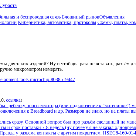
Суббота
ильная и беспроводная связь
Блошиный рынок
Объявления
нологии
Кибернетика, автоматика, протоколы
Схемы, платы, ко
ёмы для таких изделий? Ну и чтоб два раза не вставать, разъём 
дручно микрометром измерять.
velopment-tools-microchip-8038519447
10
,
ссылка
)
обы гребенку программатора (или подключение к "материнке") мо
 подключения к Breadboard и др. Размеров не знаю, но на платы
рались сразу. Основной вопрос был про разъём сделанный на ман
ы и срок поставки 7-8 недель (ну почему я не заказал одноврем
 Правда у разъема контакты с другим покрытием. H
S
EC8-160-0