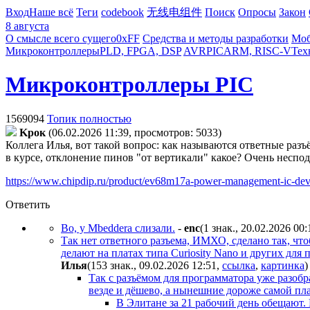
Вход
Наше всё
Теги
codebook
无线电组件
Поиск
Опросы
Закон
8 августа
О смысле всего сущего
0xFF
Средства и методы разработки
Моб
Микроконтроллеры
PLD, FPGA, DSP
AVR
PIC
ARM, RISC-V
Тех
Микроконтроллеры PIC
1569094
Топик полностью
Kpoк
(06.02.2026 11:39, просмотров: 5033)
Коллега Илья, вот такой вопрос: как называются ответные разъ
в курсе, отклонение пинов "от вертикали" какое? Очень неспо
https://www.chipdip.ru/product/ev68m17a-power-management-ic-de
Ответить
Во, у Mbeddera слизали.
-
enc
(1 знак., 20.02.2026 00:
Так нет ответного разъема, ИМХО, сделано так, чт
делают на платах типа Curiosity Nano и других для
Илья
(153 знак., 09.02.2026 12:51
,
ссылка
,
картинка
)
Так с разъёмом для программатора уже разоб
везде и дёшево, а нынешние дороже самой плат
В Элитане за 21 рабочий день обещают.