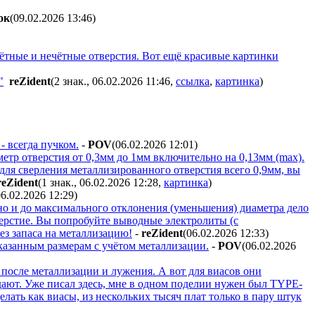
oк
(09.02.2026 13:46
)
чётные и нечётные отверстия. Вот ещё красивые картинки
"
reZident
(2 знак., 06.02.2026 11:46
,
ссылка
,
картинка
)
- всегда пучком.
-
POV
(06.02.2026 12:01
)
етр отверстия от 0,3мм до 1мм включительно на 0,13мм (max).
 для сверления металлизированного отверстия всего 0,9мм, вы
reZident
(1 знак., 06.02.2026 12:28
,
картинка
)
06.02.2026 12:29
)
нно и до максимального отклонения (уменьшения) диаметра дело
верстие. Вы попробуйте выводные электролиты (с
з запаса на металлизацию!
-
reZident
(06.02.2026 12:33
)
 указанным размерам с учётом металлизации.
-
POV
(06.02.2026
 после металлизации и лужения. А вот для виасов они
дают. Уже писал здесь, мне в одном поделии нужен был TYPE-
лать как виасы, из нескольких тысяч плат только в пару штук