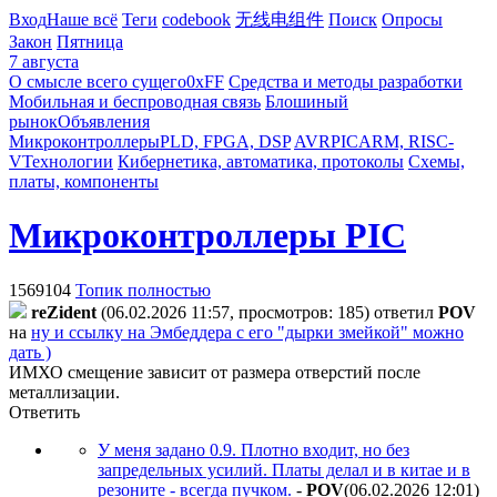
Вход
Наше всё
Теги
codebook
无线电组件
Поиск
Опросы
Закон
Пятница
7 августа
О смысле всего сущего
0xFF
Средства и методы разработки
Мобильная и беспроводная связь
Блошиный
рынок
Объявления
Микроконтроллеры
PLD, FPGA, DSP
AVR
PIC
ARM, RISC-
V
Технологии
Кибернетика, автоматика, протоколы
Схемы,
платы, компоненты
Микроконтроллеры PIC
1569104
Топик полностью
reZident
(06.02.2026 11:57, просмотров: 185)
ответил
POV
на
ну и ссылку на Эмбеддера с его "дырки змейкой" можно
дать )
ИМХО смещение зависит от размера отверстий после
металлизации.
Ответить
У меня задано 0.9. Плотно входит, но без
запредельных усилий. Платы делал и в китае и в
резоните - всегда пучком.
-
POV
(06.02.2026 12:01
)