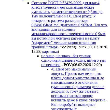
Согласно ГOCT P 53429-2009 для плат 4
класса точности металлизация может
уменьшать диаметр отверстия от 0,3мм до
1мм включительно на 0,13мм (max). У
штыревого разъема размер штыря
0,64х0,64мм, т.е. диагональ 0,905мм. Так что,
закладывая для сверления
металлизированного отверстия всего 0,9мм,
вы потом при монтаже разъема на плату
"надрезаете" металлизацию отверстия
гранями штыря.
reZident
(1 знак., 06.02.2026
12:28
,
картинка
)
не знаю, не знаю.. без усилия
одиночный штырь входит, ничего там
не режется.
-
POV
(06.02.2026 12:29
)
-0,13мм это максимальный
допуск. Просто вам везет, что
платы делают качественно и до
максимального отклонения
(уменьшения) диаметра дело не
доходит. К тому же разъем с
острыми гранями проще
вставить даже в узкое отверстие.
Вы попробуйте выводные
электролиты (с