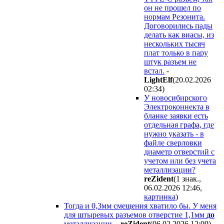
он не прошел по
нормам Резонита.
Договорились пады
делать как виасы, из
нескольких тысяч
плат только в пару
штук разъем не
встал.
-
LightElf
(20.02.2026
02:34
)
У новосибирского
Электроконнекта в
бланке заявки есть
отдельная графа, где
нужно указать - в
файле сверловки
диаметр отверстий с
учетом или без учета
металлизации?
reZident
(1 знак.,
06.02.2026 12:46
,
картинка
)
Тогда и 0,3мм смещения хватило бы. У меня
для штыревых разъемов отверстие 1,1мм
до
металлизации.
-
reZident
(06.02.2026 12:09
)