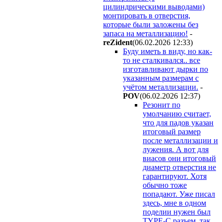
цилиндрическими выводами)
монтировать в отверстия,
которые были заложены без
запаса на металлизацию!
-
reZident
(06.02.2026 12:33
)
Буду иметь в виду, но как-
то не сталкивался.. все
изготавливают дырки по
указанным размерам с
учётом металлизации.
-
POV
(06.02.2026 12:37
)
Резонит по
умолчанию считает,
что для падов указан
итоговый размер
после металлизации и
лужения. А вот для
виасов они итоговый
диаметр отверстия не
гарантируют. Хотя
обычно тоже
попадают. Уже писал
здесь, мне в одном
поделии нужен был
TYPE-C разъем, так