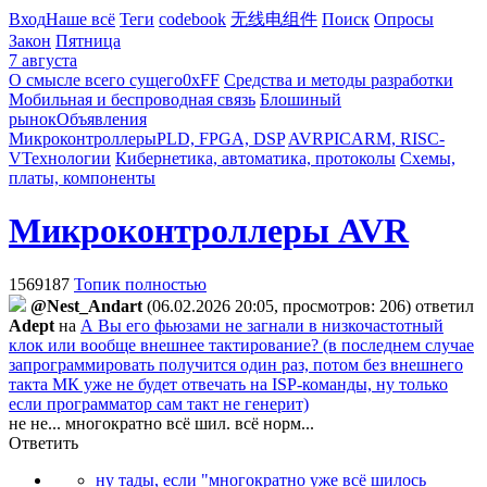
Вход
Наше всё
Теги
codebook
无线电组件
Поиск
Опросы
Закон
Пятница
7 августа
О смысле всего сущего
0xFF
Средства и методы разработки
Мобильная и беспроводная связь
Блошиный
рынок
Объявления
Микроконтроллеры
PLD, FPGA, DSP
AVR
PIC
ARM, RISC-
V
Технологии
Кибернетика, автоматика, протоколы
Схемы,
платы, компоненты
Микроконтроллеры AVR
1569187
Топик полностью
@Nest_Andart
(06.02.2026 20:05, просмотров: 206)
ответил
Adept
на
А Вы его фьюзами не загнали в низкочастотный
клок или вообще внешнее тактирование? (в последнем случае
запрограммировать получится один раз, потом без внешнего
такта МК уже не будет отвечать на ISP-команды, ну только
если программатор сам такт не генерит)
не не... многократно всё шил. всё норм...
Ответить
ну тады, если "многократно уже всё шилось