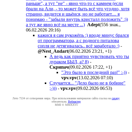
раньше", а тут "не" - явно что-то с камнем (если
брали на Али, - то может быть всё что угодно, хотя
странно, видится и шьёися, но не работает.... я
понимаю - "забыли внутрь кристалл положить" :))
а тут же явно всё на месте ...)
Adept
(556 знак.,
06.02.2026 20:16
)
кажися я сам рукожёпь :) вроде минус брался
от программатора, а с родного питалова
сопля не детягивалась.. всё заработало :)
-
@Nest_Andart
(06.02.2026 23:21
,
+1
)
А ведь как приятно чувствовать что ты
дураком БЫЛ, а? 8)
-
Cкpипaч
(09.02.2026 17:22
,
+1
)
"Это было в последний раз!" :-))
-
vpv.vpv
(13.02.2026 07:10
)
Случается... "Дело было не в бобине"
;-)))
-
vpv.vpv
(09.02.2026 06:53
)
Лето 7534 от сотворения мира. При использовании материалов сайта ссылка на
caxapу
обязательна.
Вебмастер
MMI © MMXXVI